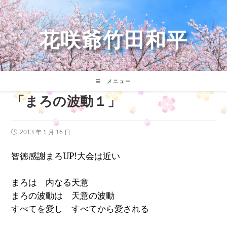
コ
ン
テ
花咲爺竹田和平
ン
ツ
へ
ス
キ
メニュー
ッ
「まろの波動１」
プ
投
2013 年 1 月 16 日
稿
公
智徳感謝まろ
UP!
大会は近い
開
日:
まろは
内なる天意
まろの波動は 天意の波動
すべてを愛し すべてから愛される