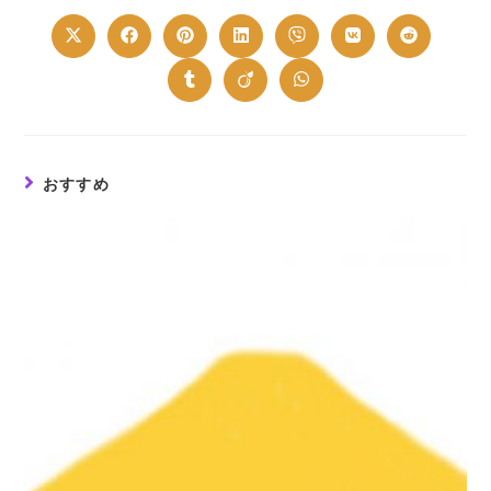
CONTENT
Opens
Opens
Opens
Opens
Opens
Opens
Opens
in
in
in
in
in
in
in
a
a
a
a
a
a
a
new
new
new
new
new
new
new
Opens
Opens
Opens
window
window
window
window
window
window
window
in
in
in
a
a
a
new
new
new
window
window
window
おすすめ