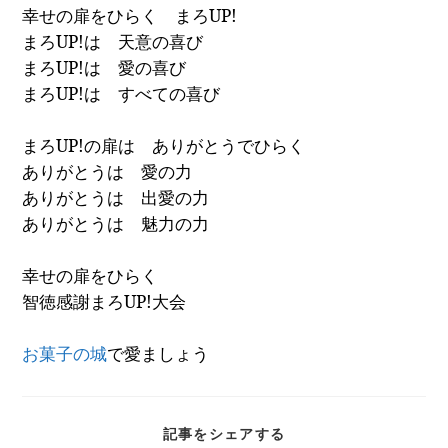
幸せの扉をひらく まろ
UP!
まろ
UP!
は 天意の喜び
まろ
UP!
は 愛の喜び
まろ
UP!
は すべての喜び
まろ
UP!
の扉は ありがとうでひらく
ありがとうは 愛の力
ありがとうは 出愛の力
ありがとうは 魅力の力
幸せの扉をひらく
智徳感謝まろ
UP!
大会
お菓子の城
で愛ましょう
SHARE
記事をシェアする
THIS