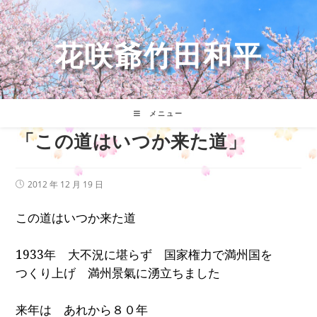
コ
ン
テ
花咲爺竹田和平
ン
ツ
へ
ス
キ
メニュー
ッ
「この道はいつか来た道」
プ
投
2012 年 12 月 19 日
稿
公
この道はいつか来た道
開
日:
1933
年 大不況に堪らず 国家権力で満州国を
つくり上げ 満州景氣に湧立ちました
来年は あれから８０年