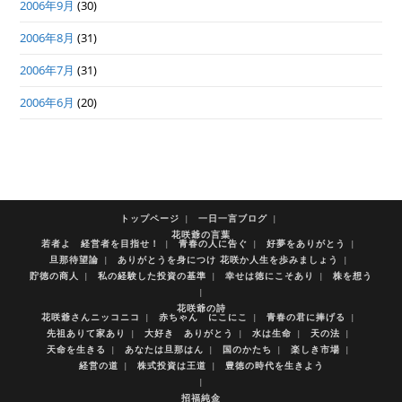
2006年9月
(30)
2006年8月
(31)
2006年7月
(31)
2006年6月
(20)
トップページ
一日一言ブログ
花咲爺の言葉
若者よ 経営者を目指せ！
青春の人に告ぐ
好夢をありがとう
旦那待望論
ありがとうを身につけ 花咲か人生を歩みましょう
貯徳の商人
私の経験した投資の基準
幸せは徳にこそあり
株を想う
花咲爺の詩
花咲爺さんニッコニコ
赤ちゃん にこにこ
青春の君に捧げる
先祖ありて家あり
大好き ありがとう
水は生命
天の法
天命を生きる
あなたは旦那はん
国のかたち
楽しき市場
経営の道
株式投資は王道
豊徳の時代を生きよう
招福純金