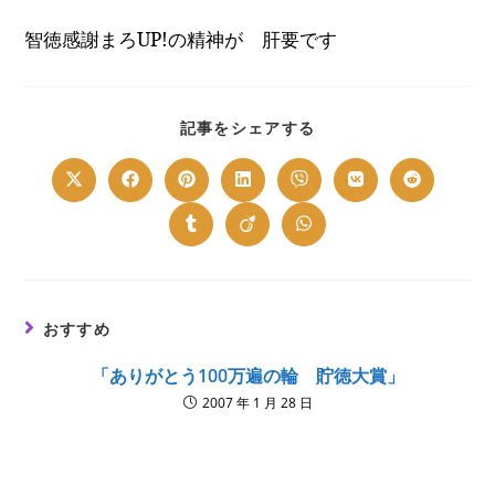
智徳感謝まろ
UP!
の精神が 肝要です
SHARE
記事をシェアする
THIS
CONTENT
Opens
Opens
Opens
Opens
Opens
Opens
Opens
in
in
in
in
in
in
in
a
a
a
a
a
a
a
new
new
new
new
new
new
new
Opens
Opens
Opens
window
window
window
window
window
window
window
in
in
in
a
a
a
new
new
new
window
window
window
おすすめ
「ありがとう100万遍の輪 貯徳大賞」
2007 年 1 月 28 日