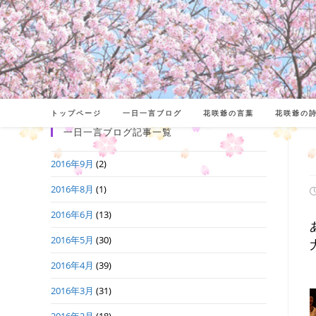
コ
ン
テ
ン
ツ
へ
トップページ
一日一言ブログ
花咲爺の言葉
花咲爺の
ス
一日一言ブログ記事一覧
キ
2016年9月
(2)
ッ
プ
2016年8月
(1)
2016年6月
(13)
日
2016年5月
(30)
2016年4月
(39)
2016年3月
(31)