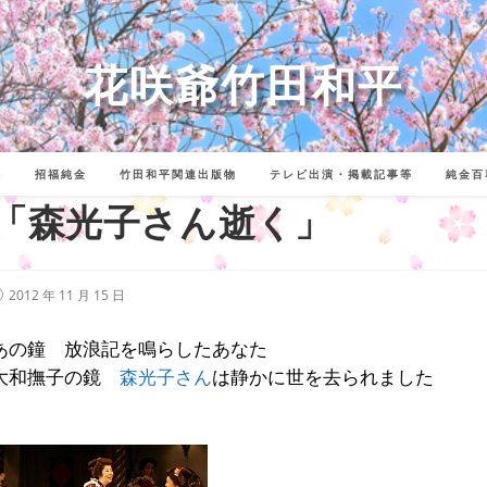
花咲爺竹田和平
詩
招福純金
竹田和平関連出版物
テレビ出演・掲載記事等
純金百
「森光子さん逝く」
投
2012 年 11 月 15 日
稿
公
開
あの鐘 放浪記を鳴らしたあなた
:
大和撫子の鏡
森光子さん
は静かに世を去られました