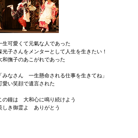
一生可愛くて元氣な人であった
森光子さんをメンターとして人生を生きたい！
大和撫子のあこがれであった
「みなさん 一生懸命される仕事を生きてね」
可愛い笑顔で遺言された
この鐘は 大和心に鳴り続けよう
美しき御霊よ ありがとう