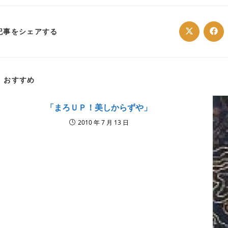
SHARE
記事をシェアする
Opens
Ope
in
in
a
a
THIS
new
ne
window
win
CONTENT
おすすめ
「まろＵＰ！美しからずや」
2010 年 7 月 13 日