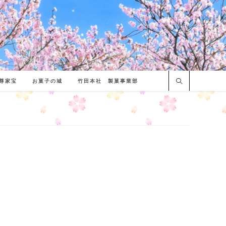
尊家宝
お菓子の城
竹田本社 製菓事業部