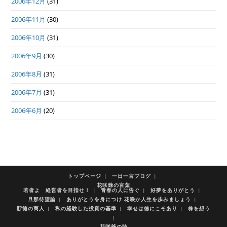
2006年12月
(31)
2006年11月
(30)
2006年10月
(31)
2006年9月
(30)
2006年8月
(31)
2006年7月
(31)
2006年6月
(20)
トップページ
一日一言ブログ
花咲爺の言葉
若者よ 経営者を目指せ！
青春の人に告ぐ
好夢をありがとう
旦那待望論
ありがとうを身につけ 花咲か人生を歩みましょう
貯徳の商人
私の経験した投資の基準
幸せは徳にこそあり
株を想う
花咲爺の詩