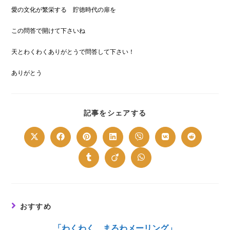
愛の文化が繁栄する 貯徳時代の扉を
この問答で開けて下さいね
天とわくわくありがとうで問答して下さい！
ありがとう
SHARE
記事をシェアする
THIS
CONTENT
Opens
Opens
Opens
Opens
Opens
Opens
Opens
in
in
in
in
in
in
in
a
a
a
a
a
a
a
new
new
new
new
new
new
new
Opens
Opens
Opens
window
window
window
window
window
window
window
in
in
in
a
a
a
new
new
new
window
window
window
おすすめ
「わくわく まろわメーリング」