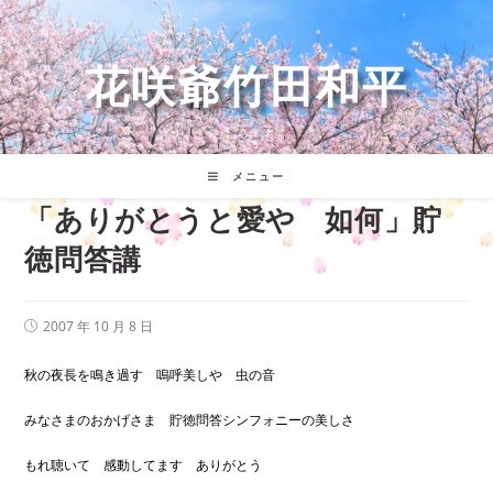
コ
ン
テ
花咲爺竹田和平
ン
ツ
へ
ス
キ
メニュー
ッ
「ありがとうと愛や 如何」貯
プ
徳問答講
投
2007 年 10 月 8 日
稿
公
開
秋の夜長を鳴き過す 嗚呼美しや 虫の音
日:
みなさまのおかげさま 貯徳問答シンフォニーの美しさ
もれ聴いて 感動してます ありがとう