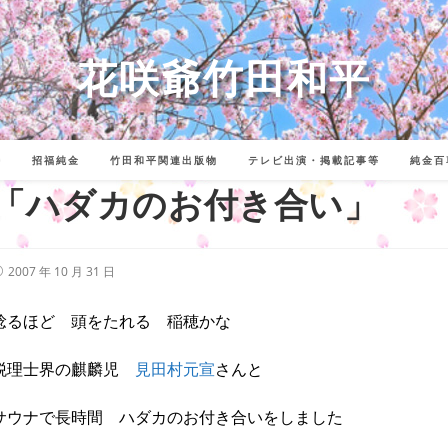
花咲爺竹田和平
詩
招福純金
竹田和平関連出版物
テレビ出演・掲載記事等
純金百
「ハダカのお付き合い」
投
2007 年 10 月 31 日
稿
公
開
稔るほど 頭をたれる 稲穂かな
:
税理士界の麒麟児
見田村元宣
さんと
サウナで長時間 ハダカのお付き合いをしました