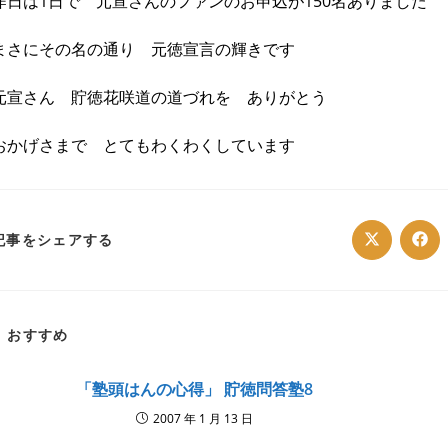
昨日は1日で 元宣さんのファンのお申込が150名ありました
まさにその名の通り 元徳宣言の輝きです
元宣さん 貯徳花咲道の道づれを ありがとう
おかげさまで とてもわくわくしています
SHARE
記事をシェアする
Opens
Ope
in
in
a
a
THIS
new
ne
window
win
CONTENT
おすすめ
「塾頭はんの心得」 貯徳問答塾8
2007 年 1 月 13 日