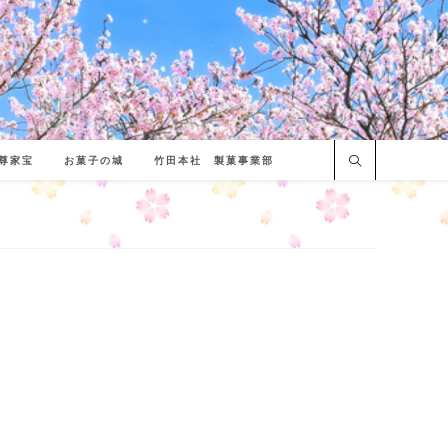
尊家宝
お菓子の城
竹田本社 製菓事業部