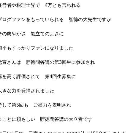
経営者や税理士界で 4万とも言われる
ブログファンをもっていられる 智徳の大先生ですが
その爽やかさ 氣立てのよさに
和平もすっかりファンになりました
元宣さんは 貯徳問答講の第3回生に参加され
講を高く評価されて 第4回生募集に
大きな力を発揮されました
そして第5回も ご盡力を表明され
まことに頼もしい 貯徳問答講の大立者です