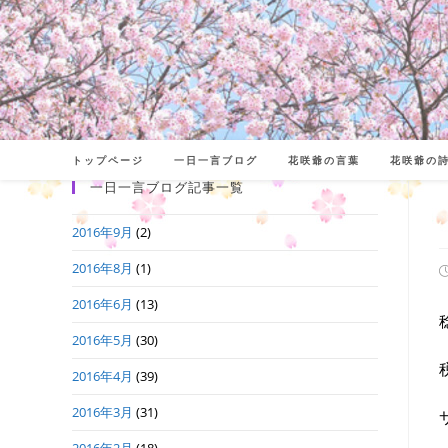
コ
ン
テ
ン
ツ
へ
トップページ
一日一言ブログ
花咲爺の言葉
花咲爺の
ス
一日一言ブログ記事一覧
キ
2016年9月
(2)
ッ
プ
2016年8月
(1)
2016年6月
(13)
日
2016年5月
(30)
2016年4月
(39)
2016年3月
(31)