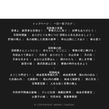
トップページ
一日一言ブログ
花咲爺の言葉
若者よ 経営者を目指せ！
青春の人に告ぐ
好夢をありがとう
旦那待望論
ありがとうを身につけ 花咲か人生を歩みましょう
貯徳の商人
私の経験した投資の基準
幸せは徳にこそあり
株を想う
花咲爺の詩
花咲爺さんニッコニコ
赤ちゃん にこにこ
青春の君に捧げる
先祖ありて家あり
大好き ありがとう
水は生命
天の法
天命を生きる
あなたは旦那はん
国のかたち
楽しき市場
経営の道
株式投資は王道
豊徳の時代を生きよう
招福純金
まごころ呼ぼう！
純金恵美寿福わ内
純金恵美寿 福わ内の歩み
七光福わ内
七福案内
福わ内の感動
純金七福家宝
清心百光
百尊家宝館
人生を拓く百尊の教え
竹田和平関連出版物
テレビ出演・掲載記事等
純金百尊家宝
お菓子の城
竹田本社 製菓事業部
© COPYRIGHT WAHEI TAKEDA.