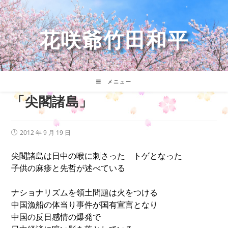
コ
ン
テ
花咲爺竹田和平
ン
ツ
へ
ス
キ
メニュー
ッ
「尖閣諸島」
プ
投
2012 年 9 月 19 日
稿
公
尖閣諸島は日中の喉に刺さった トゲとなった
開
日:
子供の麻疹と先哲が述べている
ナショナリズムを領土問題は火をつける
中国漁船の体当り事件が国有宣言となり
中国の反日感情の爆発で