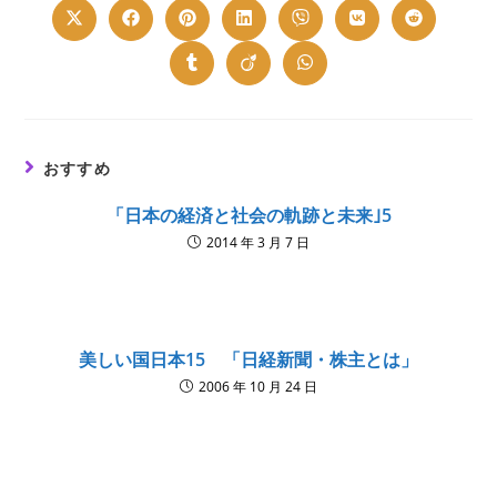
Opens
Opens
Opens
Opens
Opens
Opens
Opens
in
in
in
in
in
in
in
a
a
a
a
a
a
a
new
new
new
new
new
new
new
Opens
Opens
Opens
window
window
window
window
window
window
window
in
in
in
a
a
a
new
new
new
window
window
window
おすすめ
「日本の経済と社会の軌跡と未来｣5
2014 年 3 月 7 日
美しい国日本15 「日経新聞・株主とは」
2006 年 10 月 24 日