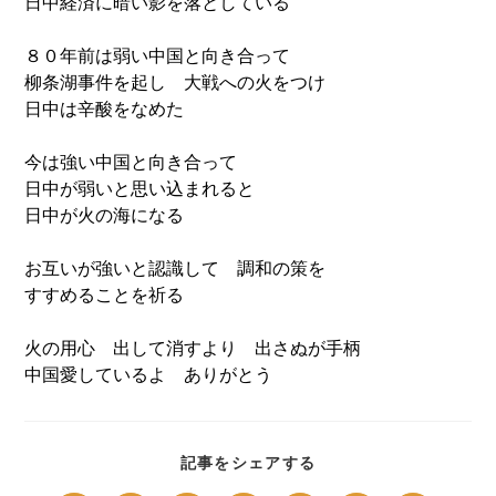
日中経済に暗い影を落としている
８０年前は弱い中国と向き合って
柳条湖事件を起し 大戦への火をつけ
日中は辛酸をなめた
今は強い中国と向き合って
日中が弱いと思い込まれると
日中が火の海になる
お互いが強いと認識して 調和の策を
すすめることを祈る
火の用心 出して消すより 出さぬが手柄
中国愛しているよ ありがとう
SHARE
記事をシェアする
THIS
CONTENT