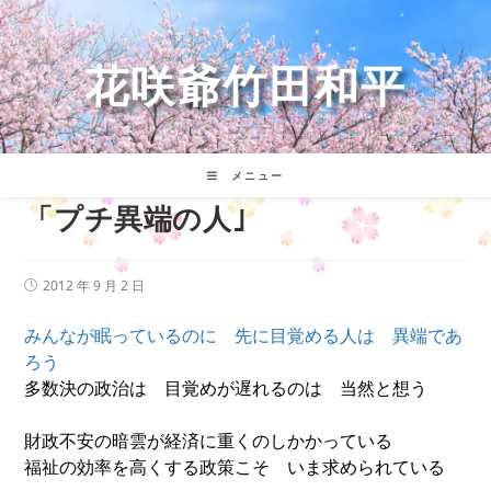
コ
ン
テ
花咲爺竹田和平
ン
ツ
へ
ス
キ
メニュー
ッ
「プチ異端の人｣
プ
投
2012 年 9 月 2 日
稿
公
みんなが眠っているのに 先に目覚める人は 異端であ
開
日:
ろう
多数決の政治は 目覚めが遅れるのは 当然と想う
財政不安の暗雲が経済に重くのしかかっている
福祉の効率を高くする政策こそ いま求められている