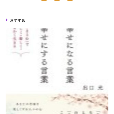
in
in
in
a
a
a
new
new
new
window
window
window
おすすめ