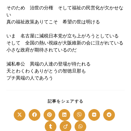
そのため 治世の分権 そして福祉の民営化が欠かせな
い
真の福祉政策ありてこそ 希望の世は明ける
いま 名古屋に減税日本党が立ち上がろうとしている
そして 全国の熱い視線が大阪維新の会に注がれている
小さな政府が期待されているのだ
減私奉公 異端の人達の登場が待たれる
天とわくわくありがとうの智徳旦那も
プチ異端の人であろう
SHARE
記事をシェアする
THIS
CONTENT
Opens
Opens
Opens
Opens
Opens
Opens
Opens
in
in
in
in
in
in
in
a
a
a
a
a
a
a
new
new
new
new
new
new
new
Opens
Opens
Opens
window
window
window
window
window
window
window