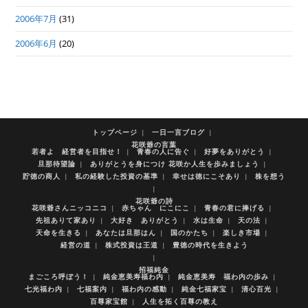
2006年7月
(31)
2006年6月
(20)
トップページ
一日一言ブログ
花咲爺の言葉
若者よ 経営者を目指せ！
青春の人に告ぐ
好夢をありがとう
旦那待望論
ありがとうを身につけ 花咲か人生を歩みましょう
貯徳の商人
私の経験した投資の基準
幸せは徳にこそあり
株を想う
花咲爺の詩
花咲爺さんニッコニコ
赤ちゃん にこにこ
青春の君に捧げる
先祖ありて家あり
大好き ありがとう
水は生命
天の法
天命を生きる
あなたは旦那はん
国のかたち
楽しき市場
経営の道
株式投資は王道
豊徳の時代を生きよう
招福純金
まごころ呼ぼう！
純金恵美寿福わ内
純金恵美寿 福わ内の歩み
七光福わ内
七福案内
福わ内の感動
純金七福家宝
清心百光
百尊家宝館
人生を拓く百尊の教え