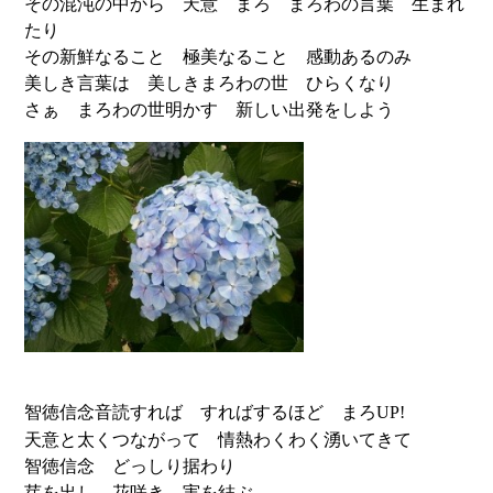
その混沌の中から 天意 まろ まろわの言葉 生まれ
たり
その新鮮なること 極美なること 感動あるのみ
美しき言葉は 美しきまろわの世 ひらくなり
さぁ まろわの世明かす 新しい出発をしよう
智徳信念音読すれば すればするほど まろ
UP!
天意と太くつながって 情熱わくわく湧いてきて
智徳信念 どっしり据わり
芽を出し 花咲き 実を結ぶ