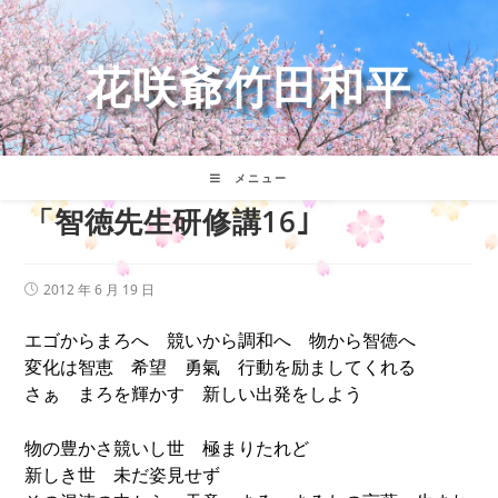
コ
ン
テ
花咲爺竹田和平
ン
ツ
へ
ス
キ
メニュー
ッ
「智徳先生研修講16｣
プ
投
2012 年 6 月 19 日
稿
公
エゴからまろへ 競いから調和へ 物から智徳へ
開
日:
変化は智恵 希望 勇氣 行動を励ましてくれる
さぁ まろを輝かす 新しい出発をしよう
物の豊かさ競いし世 極まりたれど
新しき世 未だ姿見せず