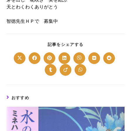
天とわくわくありがとう
智徳先生ＨＰで 募集中
SHARE
記事をシェアする
THIS
CONTENT
Opens
Opens
Opens
Opens
Opens
Opens
Opens
in
in
in
in
in
in
in
a
a
a
a
a
a
a
new
new
new
new
new
new
new
Opens
Opens
Opens
window
window
window
window
window
window
window
in
in
in
a
a
a
new
new
new
window
window
window
おすすめ