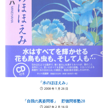
「水のほほえみ」
2008 年 1 月 26 日
「自我の真姿問答」 貯徳問答塾28
2007 年 2 月 16 日