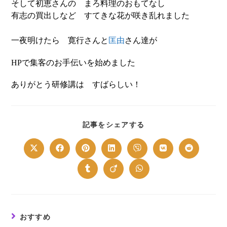
そして初恵さんの まろ料理のおもてなし
有志の買出しなど すてきな花が咲き乱れました
一夜明けたら 寛行さんと
匡由
さん達が
で集客のお手伝いを始めました
HP
ありがとう研修講は すばらしい！
SHARE
記事をシェアする
THIS
CONTENT
Opens
Opens
Opens
Opens
Opens
Opens
Opens
in
in
in
in
in
in
in
a
a
a
a
a
a
a
new
new
new
new
new
new
new
Opens
Opens
Opens
window
window
window
window
window
window
window
in
in
in
a
a
a
new
new
new
window
window
window
おすすめ