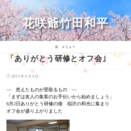
コ
ン
テ
花咲爺竹田和平
ン
ツ
へ
ス
キ
メニュー
ッ
「ありがとう研修とオフ会｣
プ
投
2012 年 6 月 4 日
稿
公
― 恵えたものが受取るもの ―
開
日:
「まずは友人の集客のお手伝いから始めましょう」
月
日ありがとう研修の後 稲沢の和光に集まり
6
2
オフ会が盛り上がりました