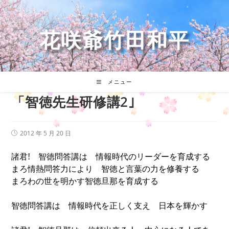
コ
ン
テ
花咲爺竹田和平
ン
ツ
へ
ス
キ
メニュー
ッ
「智徳先生研修講2｣
プ
投
2012 年 5 月 20 日
稿
公
諸君
!
智徳問答講は 情報時代のリーダーを育成する
開
日:
まろ情熱問答力により 智徳と言葉の力を修養する
まろわの世を明かす智徳旦那を育成する
智徳問答講は 情報時代を正しく支え 日本を輝かす