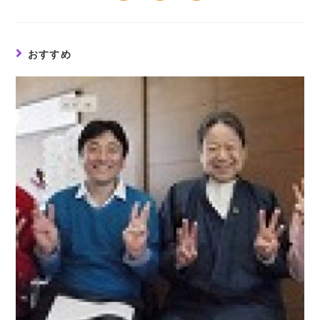
a
a
a
new
new
new
window
window
window
おすすめ