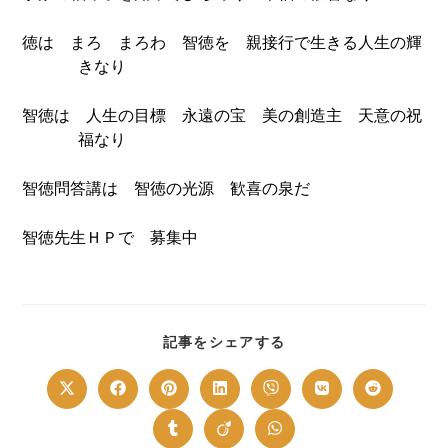
徳は まろ まろわ 智徳を 親接行で生きる人生の輝
きなり
智徳は 人生の目標 永遠の宝 美の創造主 天意の祝
福なり
智徳問答講は 智徳の光源 歓喜の泉だ
智徳先生ＨＰで 募集中
SHARE
記事をシェアする
THIS
CONTENT
Opens
Opens
Opens
Opens
Opens
Opens
Opens
in
in
in
in
in
in
in
a
a
a
a
a
a
a
new
new
new
new
new
new
new
Opens
Opens
Opens
window
window
window
window
window
window
window
in
in
in