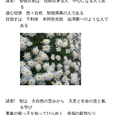
諸君
!
智徳旦那は 信頼出来る人 中心になる人であ
る
虚心坦懐 悠々自然 智徳満萬の人である
目指すは 千利休
本阿弥光悦 澁澤榮一のような人で
ある
諸君
!
智は 大自然の営みから 天意と生命の意と氣
を学び
事象の根っ子を知ってひらめく 幸福の叡智なり