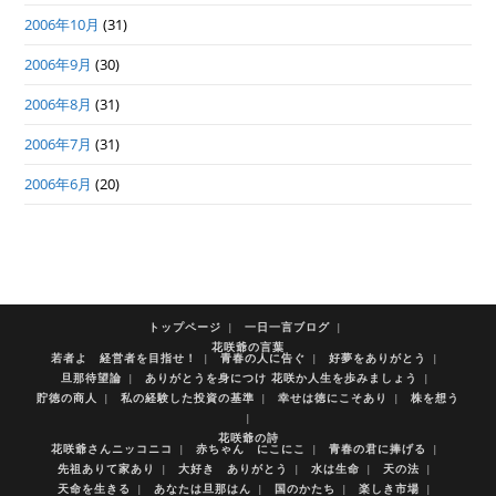
2006年10月
(31)
2006年9月
(30)
2006年8月
(31)
2006年7月
(31)
2006年6月
(20)
トップページ
一日一言ブログ
花咲爺の言葉
若者よ 経営者を目指せ！
青春の人に告ぐ
好夢をありがとう
旦那待望論
ありがとうを身につけ 花咲か人生を歩みましょう
貯徳の商人
私の経験した投資の基準
幸せは徳にこそあり
株を想う
花咲爺の詩
花咲爺さんニッコニコ
赤ちゃん にこにこ
青春の君に捧げる
先祖ありて家あり
大好き ありがとう
水は生命
天の法
天命を生きる
あなたは旦那はん
国のかたち
楽しき市場