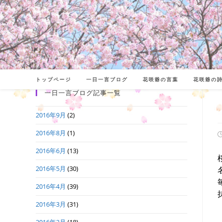
コ
ン
テ
ン
ツ
へ
トップページ
一日一言ブログ
花咲爺の言葉
花咲爺の
ス
一日一言ブログ記事一覧
キ
2016年9月
(2)
ッ
プ
2016年8月
(1)
2016年6月
(13)
日
2016年5月
(30)
2016年4月
(39)
2016年3月
(31)