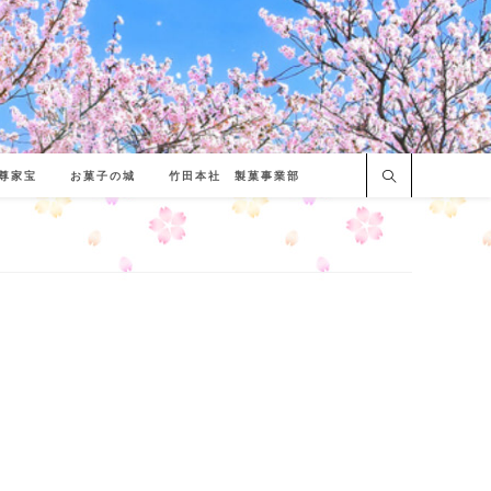
尊家宝
お菓子の城
竹田本社 製菓事業部