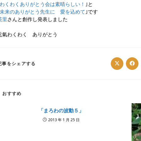
わくわくありがとう会は素晴らしい！
｣と
未来のありがとう先生に 愛を込めて
｣です
英里
さんと創作し発表しました
元氣わくわく
ありがとう
SHARE
記事をシェアする
Opens
Ope
in
in
a
a
THIS
new
ne
window
win
CONTENT
おすすめ
「まろわの波動５」
2013 年 1 月 25 日