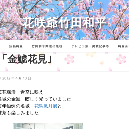
花咲爺竹田和平
詩
招福純金
竹田和平関連出版物
テレビ出演・掲載記事等
純金百
「金鯱花見｣
投
2012 年 4 月 10 日
稿
公
開
桜花爛漫 青空に映え
:
名城の金鯱 眩しく光っていました
毎年恒例の名城
花鳥風月展
と
抹茶も楽しみました