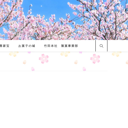
尊家宝
お菓子の城
竹田本社 製菓事業部