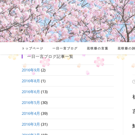
コ
ン
テ
ン
ツ
へ
トップページ
一日一言ブログ
花咲爺の言葉
花咲爺の
ス
一日一言ブログ記事一覧
キ
2016年9月
(2)
ッ
プ
2016年8月
(1)
2016年6月
(13)
日
2016年5月
(30)
2016年4月
(39)
2016年3月
(31)