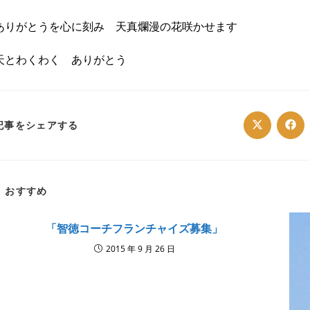
ありがとうを心に刻み 天真爛漫の花咲かせます
天とわくわく ありがとう
SHARE
記事をシェアする
Opens
Ope
in
in
a
a
THIS
new
ne
window
win
CONTENT
おすすめ
「智徳コーチフランチャイズ募集」
2015 年 9 月 26 日