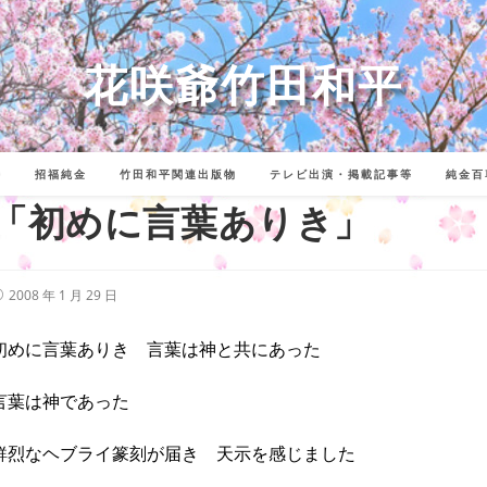
花咲爺竹田和平
詩
招福純金
竹田和平関連出版物
テレビ出演・掲載記事等
純金百
「初めに言葉ありき」
投
2008 年 1 月 29 日
稿
公
開
初めに言葉ありき 言葉は神と共にあった
:
言葉は神であった
鮮烈なヘブライ篆刻が届き 天示を感じました