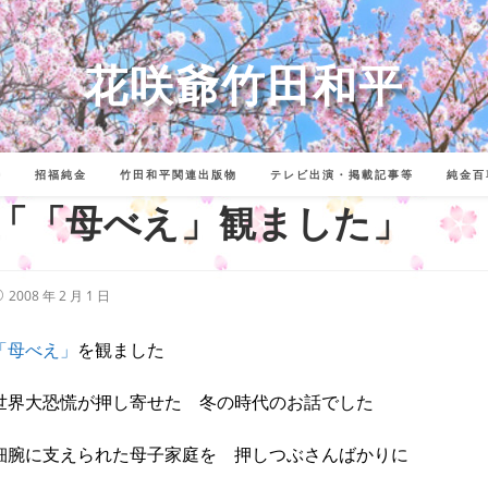
花咲爺竹田和平
詩
招福純金
竹田和平関連出版物
テレビ出演・掲載記事等
純金百
「「母べえ」観ました」
投
2008 年 2 月 1 日
稿
公
開
「母べえ」
を観ました
:
世界大恐慌が押し寄せた 冬の時代のお話でした
細腕に支えられた母子家庭を 押しつぶさんばかりに