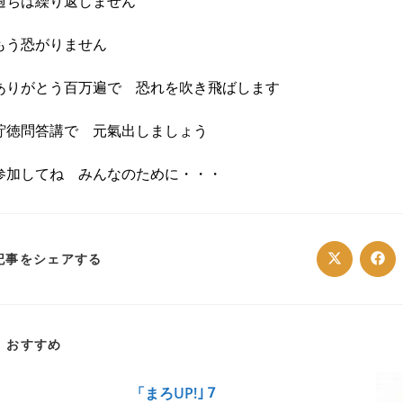
過ちは繰り返しません
もう恐がりません
ありがとう百万遍で 恐れを吹き飛ばします
貯徳問答講で 元氣出しましょう
参加してね みんなのために・・・
SHARE
記事をシェアする
Opens
Ope
in
in
a
a
THIS
new
ne
window
win
CONTENT
おすすめ
「まろUP!｣７