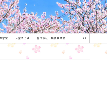
尊家宝
お菓子の城
竹田本社 製菓事業部