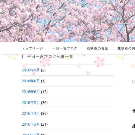
コ
ン
テ
ン
ツ
へ
トップページ
一日一言ブログ
花咲爺の言葉
花咲爺の
ス
一日一言ブログ記事一覧
キ
2016年9月
(2)
ッ
プ
2016年8月
(1)
2016年6月
(13)
日
2016年5月
(30)
2016年4月
(39)
2016年3月
(31)