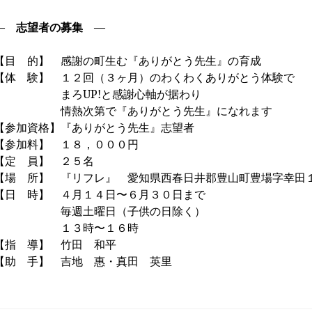
― 志望者の募集 ―
【目 的】 感謝の町生む『ありがとう先生』の育成
【体 験】 １２回（３ヶ月）のわくわくありがとう体験で
まろ
UP!
と感謝心軸が据わり
情熱次第で
『ありがとう先生』になれます
【参加資格】『ありがとう先生』志望者
【参加料】 １８，０００円
【定 員】 ２５名
【場 所】 『リフレ』 愛知県西春日井郡豊山町豊場字幸田
【日 時】 ４月１４日〜６月３０日まで
毎週土曜日（子供の日除く）
１３時〜１６時
【指 導】 竹田 和平
【助 手】 吉地 惠・真田 英里