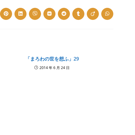
ns
Opens
Opens
Opens
Opens
Opens
Opens
Opens
Opens
in
in
in
in
in
in
in
in
a
a
a
a
a
a
a
a
w
new
new
new
new
new
new
new
new
dow
window
window
window
window
window
window
window
window
「まろわの世を想ふ」29
2014 年 6 月 24 日