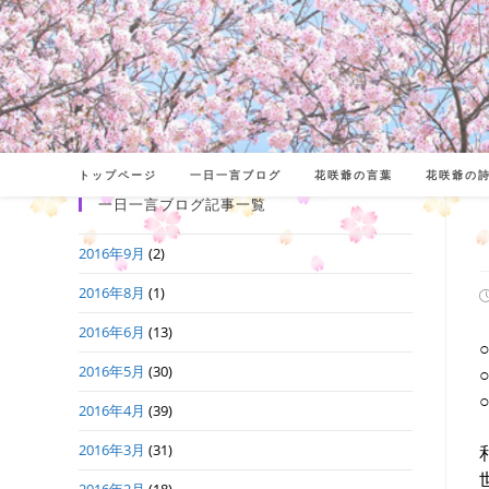
コ
ン
テ
ン
ツ
へ
トップページ
一日一言ブログ
花咲爺の言葉
花咲爺の
ス
一日一言ブログ記事一覧
キ
2016年9月
(2)
ッ
プ
2016年8月
(1)
2016年6月
(13)
日
2016年5月
(30)
2016年4月
(39)
2016年3月
(31)