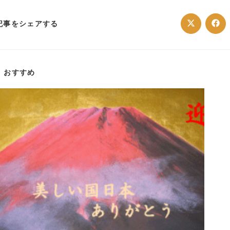
SHARE
記事をシェアする
Opens
Ope
in
in
a
a
THIS
new
ne
window
win
CONTENT
おすすめ