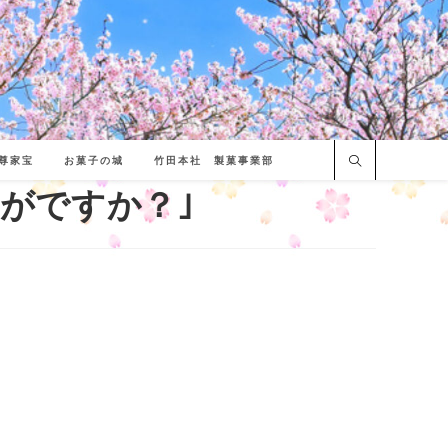
尊家宝
お菓子の城
竹田本社 製菓事業部
がですか？｣