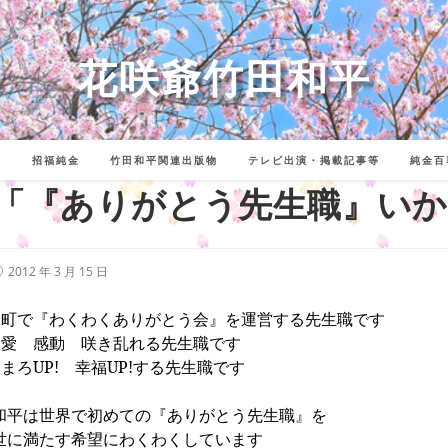
花咲爺竹田和平
詩
招福純金
竹田和平関連出版物
テレビ出演・掲載記事等
純金百
「『ありがとう先生職』いか
投
2012 年 3 月 15 日
稿
公
開
○町で『わくわくありがとう会』を運営する先生職です
:
○愛 感動 咲き乱れる先生職です
○まろ
UP!
幸福
UP!
する先生職です
和平は世界で初めての『ありがとう先生職』を
世に満たす希望にわくわくしています