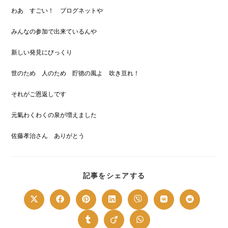
わあ すごい！ ブログネットや
みんなの参加で出来ているんや
新しい発見にびっくり
世のため 人のため 貯徳の風よ 吹き亘れ！
それがご恩返しです
元氣わくわくの泉が増えました
佐藤孝治さん ありがとう
SHARE
記事をシェアする
THIS
CONTENT
Opens
Opens
Opens
Opens
Opens
Opens
Opens
in
in
in
in
in
in
in
a
a
a
a
a
a
a
new
new
new
new
new
new
new
Opens
Opens
Opens
window
window
window
window
window
window
window