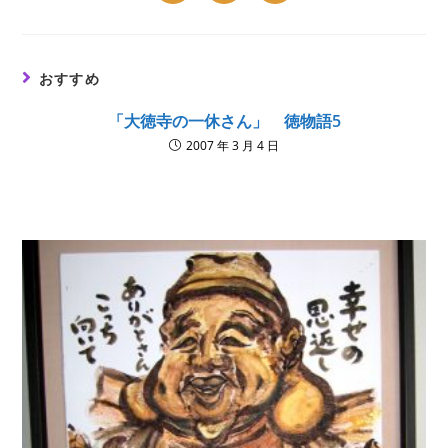
in
in
in
a
a
a
new
new
new
window
window
window
おすすめ
「大徳寺の一休さん」 徳物語5
2007 年 3 月 4 日