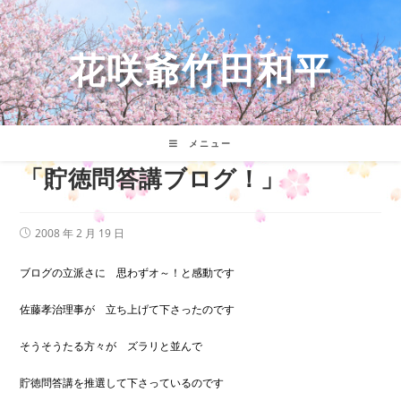
コ
ン
テ
花咲爺竹田和平
ン
ツ
へ
ス
キ
メニュー
ッ
「貯徳問答講ブログ！」
プ
投
2008 年 2 月 19 日
稿
公
開
ブログの立派さに 思わずオ～！と感動です
日:
佐藤孝治理事が 立ち上げて下さったのです
そうそうたる方々が ズラリと並んで
貯徳問答講を推選して下さっているのです