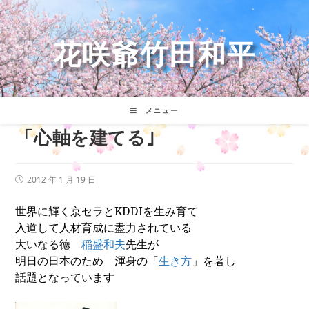
コ
ン
テ
花咲爺竹田和平
ン
ツ
へ
ス
キ
メニュー
ッ
「心軸を建てる｣
プ
投
2012 年 1 月 19 日
稿
公
世界に輝く京セラと
KDDI
を生み育て
開
日:
入道して人材育成に盡力されている
大いなる徳
稲盛和夫
先生が
明日の日本のため 渾身の「
生き方
」を著し
話題となっています