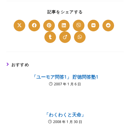
SHARE
記事をシェアする
THIS
CONTENT
Opens
Opens
Opens
Opens
Opens
Opens
Opens
in
in
in
in
in
in
in
a
a
a
a
a
a
a
new
new
new
new
new
new
new
Opens
Opens
Opens
window
window
window
window
window
window
window
in
in
in
a
a
a
new
new
new
window
window
window
おすすめ
「ユーモア問答1」 貯徳問答塾1
2007 年 1 月 6 日
「わくわくと天命」
2008 年 1 月 30 日