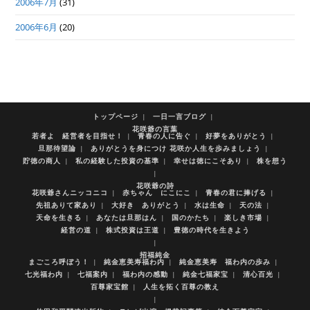
2006年7月
(31)
2006年6月
(20)
トップページ
一日一言ブログ
花咲爺の言葉
若者よ 経営者を目指せ！
青春の人に告ぐ
好夢をありがとう
旦那待望論
ありがとうを身につけ 花咲か人生を歩みましょう
貯徳の商人
私の経験した投資の基準
幸せは徳にこそあり
株を想う
花咲爺の詩
花咲爺さんニッコニコ
赤ちゃん にこにこ
青春の君に捧げる
先祖ありて家あり
大好き ありがとう
水は生命
天の法
天命を生きる
あなたは旦那はん
国のかたち
楽しき市場
経営の道
株式投資は王道
豊徳の時代を生きよう
招福純金
まごころ呼ぼう！
純金恵美寿福わ内
純金恵美寿 福わ内の歩み
七光福わ内
七福案内
福わ内の感動
純金七福家宝
清心百光
百尊家宝館
人生を拓く百尊の教え