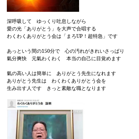
深呼吸して ゆっくり吐息しながら
愛の光「ありがとう」を大声で合唱する
わくわくありがとう会は「まろ
UP
！超特急」です
あっという間の
150
分で 心の汚れがきれいさっぱり
氣分爽快 元氣わくわく 本当の自己に目覚めます
氣の高い人は簡単に ありがとう先生になれます
ありがとう先生は わくわくありがとう会を
生み出す人です きっと素敵な職となります