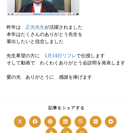
昨年は
正光先生
が活躍されました
本年はたくさんのありがとう先生を
輩出したいと信念しました
先生希望の方に
1
月
14
日リフレ
で伝授します
そして動画で わくわくありがとう会説明を発表します
愛の光 ありがとうに 感謝を捧げます
SHARE
記事をシェアする
THIS
CONTENT
Opens
Opens
Opens
Opens
Opens
Opens
Opens
in
in
in
in
in
in
in
a
a
a
a
a
a
a