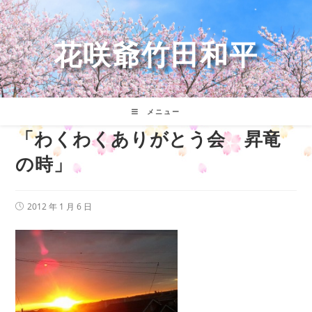
コ
ン
テ
花咲爺竹田和平
ン
ツ
へ
ス
キ
メニュー
ッ
「わくわくありがとう会 昇竜
プ
の時」
投
2012 年 1 月 6 日
稿
公
開
日: