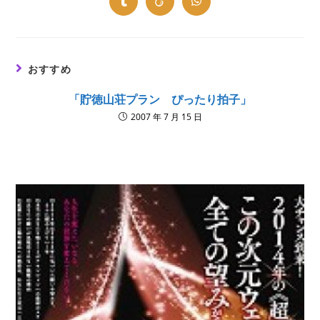
new
new
new
new
new
new
new
Opens
Opens
Opens
window
window
window
window
window
window
window
in
in
in
a
a
a
new
new
new
window
window
window
おすすめ
「貯徳山荘プラン ぴったり拍子」
2007 年 7 月 15 日