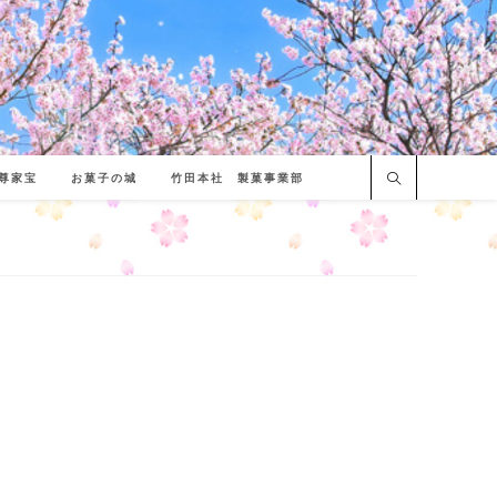
尊家宝
お菓子の城
竹田本社 製菓事業部