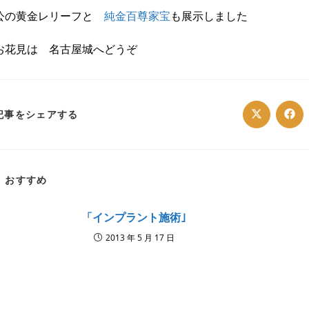
公の黄金レリーフと
純金百尊家宝
も展示しました
お花見は 名古屋城へどうぞ
SHARE
記事をシェアする
Opens
Ope
in
in
a
a
THIS
new
ne
window
win
CONTENT
おすすめ
「インプラント施術｣
2013 年 5 月 17 日