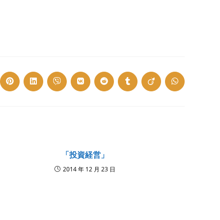
ns
Opens
Opens
Opens
Opens
Opens
Opens
Opens
Opens
in
in
in
in
in
in
in
in
a
a
a
a
a
a
a
a
w
new
new
new
new
new
new
new
new
dow
window
window
window
window
window
window
window
window
「投資経営」
2014 年 12 月 23 日