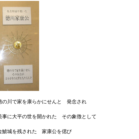
徳の川で家を康らかにせんと 発念され
美事に大平の世を開かれた その象徴として
金鯱城を残された 家康公を偲び