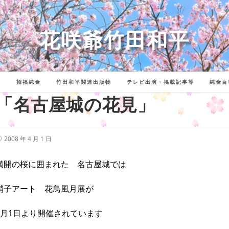
花咲爺竹田和平
詩
招福純金
竹田和平関連出版物
テレビ出演・掲載記事等
純金百
「名古屋城の花見」
投
2008 年 4 月 1 日
稿
公
開
満開の桜に囲まれた 名古屋城では
:
硝子アート 花鳥風月展が
4月1日より開催されています