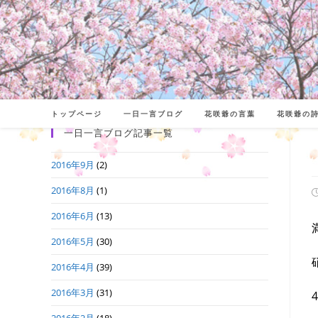
コ
ン
テ
ン
ツ
へ
トップページ
一日一言ブログ
花咲爺の言葉
花咲爺の
ス
一日一言ブログ記事一覧
キ
2016年9月
(2)
ッ
プ
2016年8月
(1)
2016年6月
(13)
日
2016年5月
(30)
2016年4月
(39)
2016年3月
(31)