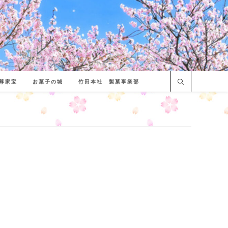
尊家宝
お菓子の城
竹田本社 製菓事業部