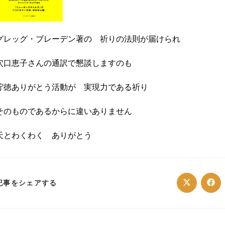
グレッグ・ブレーデン著の 祈りの法則が届けられ
穴口恵子さんの通訳で懇談しますのも
貯徳ありがとう活動が 実現力である祈り
そのものであるからに違いありません
天とわくわく ありがとう
SHARE
記事をシェアする
Opens
Ope
in
in
a
a
THIS
new
ne
window
win
CONTENT