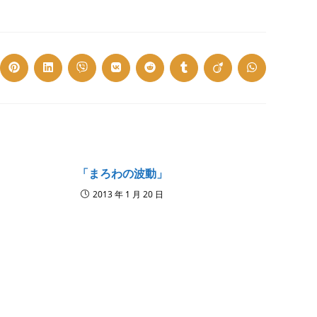
ns
Opens
Opens
Opens
Opens
Opens
Opens
Opens
Opens
in
in
in
in
in
in
in
in
a
a
a
a
a
a
a
a
w
new
new
new
new
new
new
new
new
dow
window
window
window
window
window
window
window
window
「まろわの波動」
2013 年 1 月 20 日