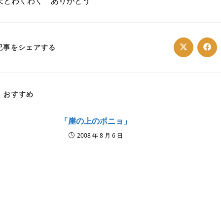
天とわくわく ありがとう
SHARE
記事をシェアする
Opens
Ope
in
in
a
a
THIS
new
ne
window
win
CONTENT
おすすめ
「崖の上のポニョ」
2008 年 8 月 6 日