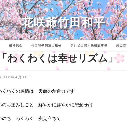
花咲爺竹田和平
詩
招福純金
竹田和平関連出版物
テレビ出演・掲載記事等
純金百
「わくわくは幸せリズム」
投
2008 年 4 月 11 日
稿
公
開
わくわくの感情は 天命の創造力です
:
いのち望みしこと 鮮やかに鮮やかに想念せば
いのち わくわく 炎え立ちて