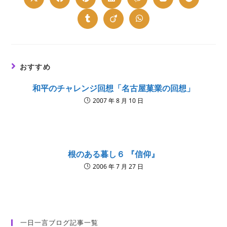
Opens
Opens
Opens
Opens
Opens
Opens
Opens
in
in
in
in
in
in
in
a
a
a
a
a
a
a
new
new
new
new
new
new
new
Opens
Opens
Opens
window
window
window
window
window
window
window
in
in
in
a
a
a
new
new
new
window
window
window
おすすめ
和平のチャレンジ回想「名古屋菓業の回想」
2007 年 8 月 10 日
根のある暮し６ 『信仰』
2006 年 7 月 27 日
一日一言ブログ記事一覧