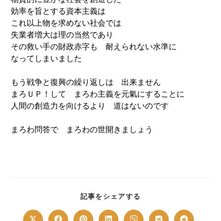
効率を旨とする資本主義は
これ以上物を求めない社会では
失業者増大は理の当然であり
その救い手の財政赤字も 耐えられない水準に
なってしまいました
もう戦争と復興の繰り返しは 出来ません
まろＵＰ！して まろわ主義を元氣にすることに
人間の創造力を向けるより 道はないのです
まろわ問答で まろわの世開きましょう
SHARE
記事をシェアする
THIS
CONTENT