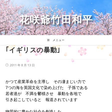
コ
ン
テ
花咲爺竹田和平
ン
ツ
へ
ス
キ
メニュー
ッ
｢イギリスの暴動｣
プ
投
2011 年 8 月 13 日
稿
公
開
日:
かつて産業革命を主導し その凄まじい力で
7
つの海を英国文化で染め上げた 子孫である
若者達が 不満を鬱積させ 暴動を各地で
引き起こしていると 報道されています
物質的に豊かな社会を創造した