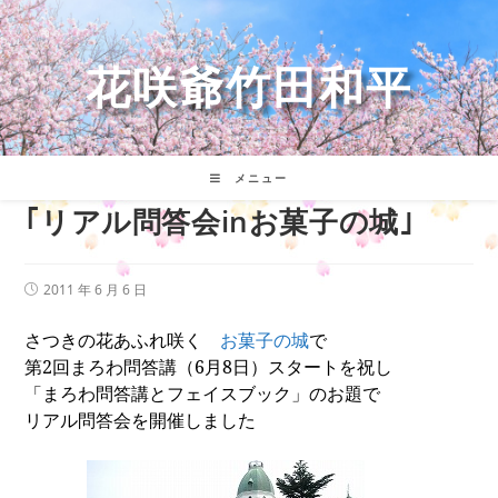
コ
ン
テ
花咲爺竹田和平
ン
ツ
へ
ス
キ
メニュー
ッ
｢リアル問答会inお菓子の城｣
プ
投
2011 年 6 月 6 日
稿
公
さつきの花あふれ咲く
お菓子の城
で
開
日:
第
2
回まろわ問答講（
6
月
8
日）スタートを祝し
「まろわ問答講とフェイスブック」のお題で
リアル問答会を開催しました