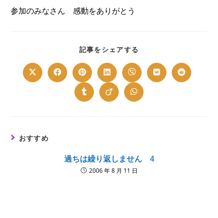
参加のみなさん 感動をありがとう
SHARE
記事をシェアする
THIS
CONTENT
Opens
Opens
Opens
Opens
Opens
Opens
Opens
in
in
in
in
in
in
in
a
a
a
a
a
a
a
new
new
new
new
new
new
new
Opens
Opens
Opens
window
window
window
window
window
window
window
in
in
in
a
a
a
new
new
new
window
window
window
おすすめ
過ちは繰り返しません 4
2006 年 8 月 11 日