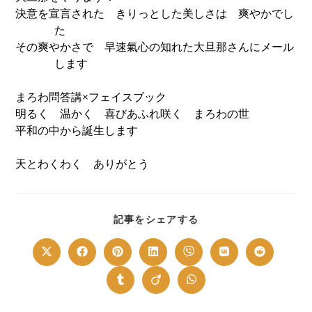
決意を宣言された きりっとした美しさは 爽やかでし
た
その爽やかさで 早速氣心の知れた大旦那さんにメール
します
まろわ問答講×フェイスブック
明るく 温かく 喜びあふれ咲く まろわの世
平和の中から誕生します
天とわくわく ありがとう
SHARE
記事をシェアする
THIS
CONTENT
Opens
Opens
Opens
Opens
Opens
Opens
Opens
in
in
in
in
in
in
in
a
a
a
a
a
a
a
new
new
new
new
new
new
new
Opens
Opens
Opens
window
window
window
window
window
window
window
in
in
in
a
a
a
new
new
new