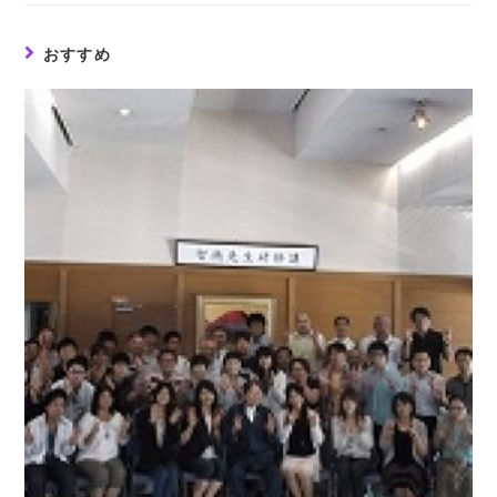
window
window
window
おすすめ