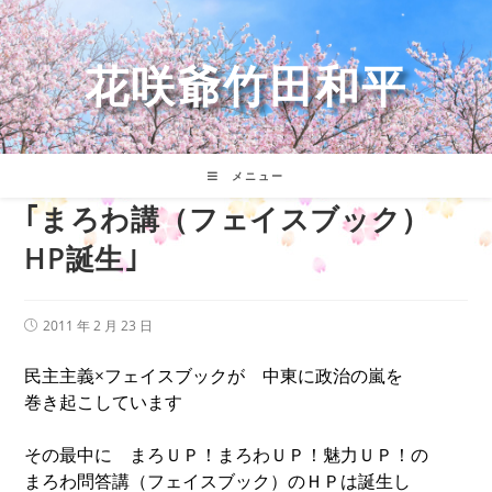
コ
ン
テ
花咲爺竹田和平
ン
ツ
へ
ス
キ
メニュー
ッ
｢まろわ講（フェイスブック）
プ
HP誕生｣
投
2011 年 2 月 23 日
稿
公
民主主義×フェイスブックが 中東に政治の嵐を
開
日:
巻き起こしています
その最中に まろＵＰ！まろわＵＰ！魅力ＵＰ！の
まろわ問答講（フェイスブック）のＨＰは誕生し