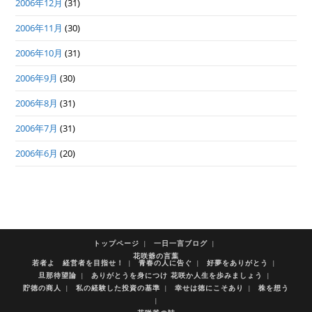
2006年12月
(31)
2006年11月
(30)
2006年10月
(31)
2006年9月
(30)
2006年8月
(31)
2006年7月
(31)
2006年6月
(20)
トップページ
一日一言ブログ
花咲爺の言葉
若者よ 経営者を目指せ！
青春の人に告ぐ
好夢をありがとう
旦那待望論
ありがとうを身につけ 花咲か人生を歩みましょう
貯徳の商人
私の経験した投資の基準
幸せは徳にこそあり
株を想う