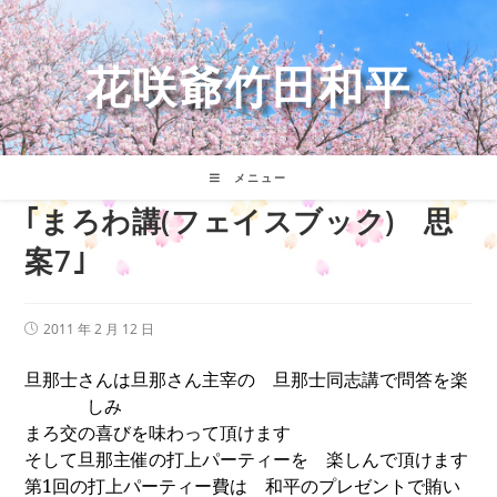
コ
ン
テ
花咲爺竹田和平
ン
ツ
へ
ス
キ
メニュー
ッ
｢まろわ講(フェイスブック) 思
プ
案7｣
投
2011 年 2 月 12 日
稿
公
旦那士さんは旦那さん主宰の 旦那士同志講で問答を楽
開
日:
しみ
まろ交の喜びを味わって頂けます
そして旦那主催の打上パーティーを 楽しんで頂けます
第
1
回の打上パーティー費は 和平のプレゼントで賄い