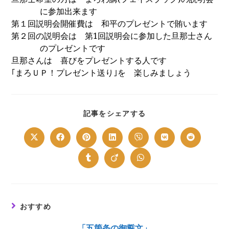
に参加出来ます
第１回説明会開催費は 和平のプレゼントで賄います
第２回の説明会は 第
1
回説明会に参加した旦那士さん
のプレゼントです
旦那さんは 喜びをプレゼントする人です
｢まろＵＰ！プレゼント送り｣を 楽しみましょう
SHARE
記事をシェアする
THIS
CONTENT
Opens
Opens
Opens
Opens
Opens
Opens
Opens
in
in
in
in
in
in
in
a
a
a
a
a
a
a
new
new
new
new
new
new
new
Opens
Opens
Opens
window
window
window
window
window
window
window
in
in
in
a
a
a
new
new
new
window
window
window
おすすめ
「五箇条の御誓文」