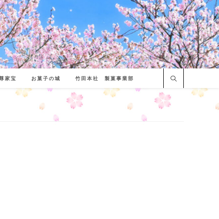
尊家宝
お菓子の城
竹田本社 製菓事業部