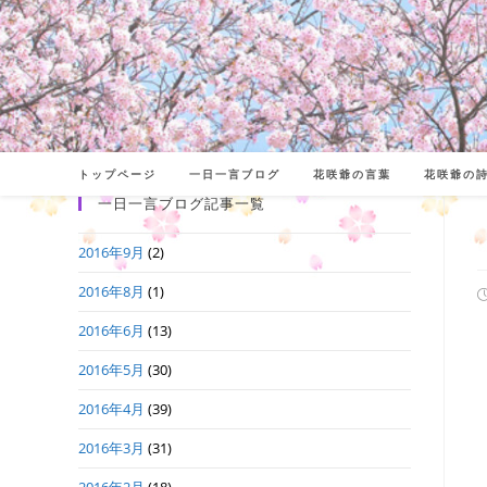
コ
ン
テ
ン
ツ
へ
トップページ
一日一言ブログ
花咲爺の言葉
花咲爺の
ス
一日一言ブログ記事一覧
キ
2016年9月
(2)
ッ
プ
2016年8月
(1)
2016年6月
(13)
日
2016年5月
(30)
2016年4月
(39)
2016年3月
(31)