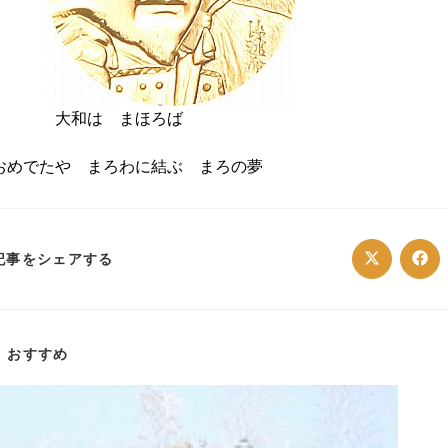
大和は まほろば
おめでたや まろわに結ぶ まろの夢
SHARE
記事をシェアする
Opens
Ope
in
in
a
a
THIS
new
ne
window
win
CONTENT
おすすめ