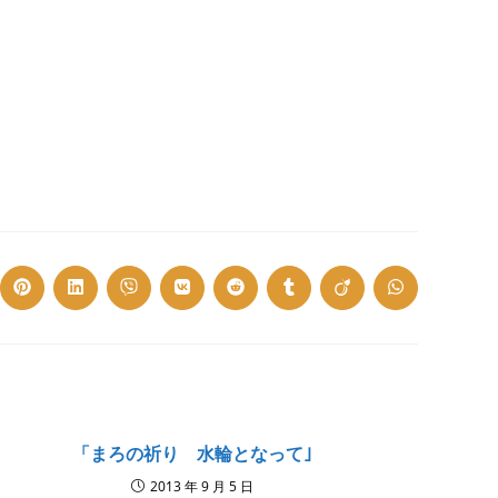
ns
Opens
Opens
Opens
Opens
Opens
Opens
Opens
Opens
in
in
in
in
in
in
in
in
a
a
a
a
a
a
a
a
w
new
new
new
new
new
new
new
new
dow
window
window
window
window
window
window
window
window
「まろの祈り 水輪となって｣
2013 年 9 月 5 日