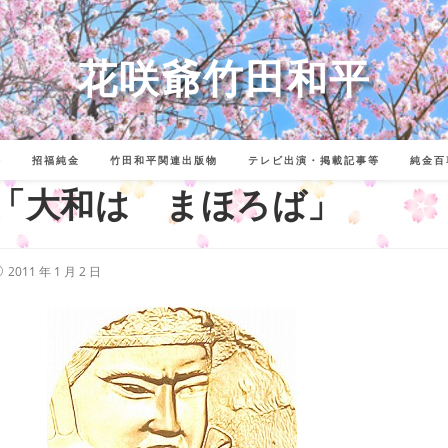
花咲爺竹田和平
詩
招福純金
竹田和平関連出版物
テレビ出演・掲載記事等
純金百
「大和は まほろば」
投
2011 年 1 月 2 日
稿
公
開
: