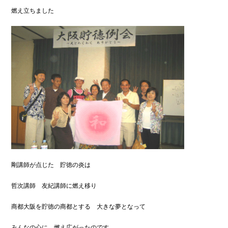
燃え立ちました
剛講師が点じた 貯徳の炎は
哲次講師 友紀講師に燃え移り
商都大阪を貯徳の商都とする 大きな夢となって
みんなの心に 燃え広がったのです