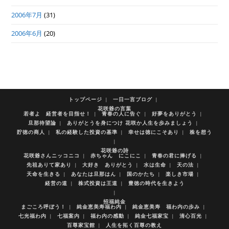
2006年7月
(31)
2006年6月
(20)
トップページ
一日一言ブログ
花咲爺の言葉
若者よ 経営者を目指せ！
青春の人に告ぐ
好夢をありがとう
旦那待望論
ありがとうを身につけ 花咲か人生を歩みましょう
貯徳の商人
私の経験した投資の基準
幸せは徳にこそあり
株を想う
花咲爺の詩
花咲爺さんニッコニコ
赤ちゃん にこにこ
青春の君に捧げる
先祖ありて家あり
大好き ありがとう
水は生命
天の法
天命を生きる
あなたは旦那はん
国のかたち
楽しき市場
経営の道
株式投資は王道
豊徳の時代を生きよう
招福純金
まごころ呼ぼう！
純金恵美寿福わ内
純金恵美寿 福わ内の歩み
七光福わ内
七福案内
福わ内の感動
純金七福家宝
清心百光
百尊家宝館
人生を拓く百尊の教え