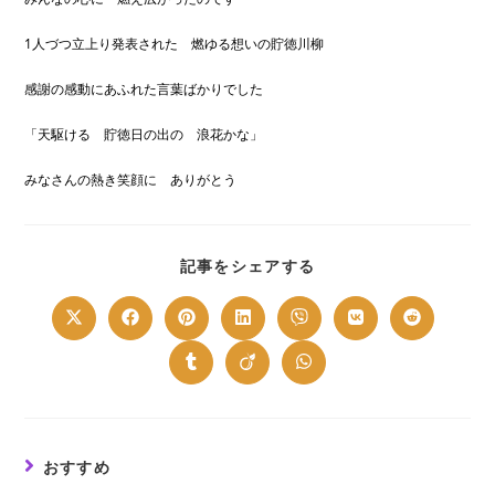
1人づつ立上り発表された 燃ゆる想いの貯徳川柳
感謝の感動にあふれた言葉ばかりでした
「天駆ける 貯徳日の出の 浪花かな」
みなさんの熱き笑顔に ありがとう
SHARE
記事をシェアする
THIS
CONTENT
Opens
Opens
Opens
Opens
Opens
Opens
Opens
in
in
in
in
in
in
in
a
a
a
a
a
a
a
new
new
new
new
new
new
new
Opens
Opens
Opens
window
window
window
window
window
window
window
in
in
in
a
a
a
new
new
new
window
window
window
おすすめ