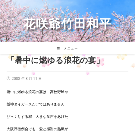
コ
ン
テ
花咲爺竹田和平
ン
ツ
へ
ス
キ
メニュー
ッ
「暑中に燃ゆる浪花の宴」
プ
投
2008 年 8 月 11 日
稿
公
開
暑中に燃ゆる浪花の宴は 高校野球や
日:
阪神タイガースだけではありません
びっくりする程 大きな産声をあげた
大阪貯徳例会でも 愛と感謝の熱氣が