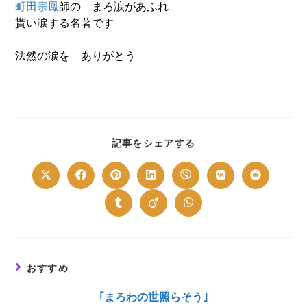
町田宗鳳
師の まろ涙があふれ
貰い涙する名著です
法然の涙を ありがとう
SHARE
記事をシェアする
THIS
CONTENT
Opens
Opens
Opens
Opens
Opens
Opens
Opens
in
in
in
in
in
in
in
a
a
a
a
a
a
a
new
new
new
new
new
new
new
Opens
Opens
Opens
window
window
window
window
window
window
window
in
in
in
a
a
a
new
new
new
window
window
window
おすすめ
｢まろわの世照らそう｣