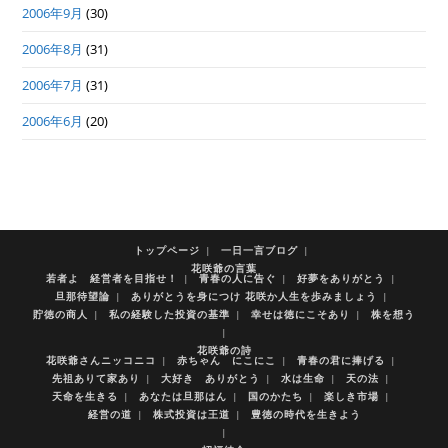
2006年9月
(30)
2006年8月
(31)
2006年7月
(31)
2006年6月
(20)
トップページ
一日一言ブログ
花咲爺の言葉
若者よ 経営者を目指せ！
青春の人に告ぐ
好夢をありがとう
旦那待望論
ありがとうを身につけ 花咲か人生を歩みましょう
貯徳の商人
私の経験した投資の基準
幸せは徳にこそあり
株を想う
花咲爺の詩
花咲爺さんニッコニコ
赤ちゃん にこにこ
青春の君に捧げる
先祖ありて家あり
大好き ありがとう
水は生命
天の法
天命を生きる
あなたは旦那はん
国のかたち
楽しき市場
経営の道
株式投資は王道
豊徳の時代を生きよう