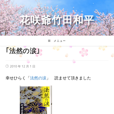
コ
ン
テ
花咲爺竹田和平
ン
ツ
へ
ス
キ
メニュー
ッ
｢法然の涙｣
プ
投
2010 年 12 月 1 日
稿
公
幸せひらく「
法然の涙
」 読ませて頂きました
開
日: