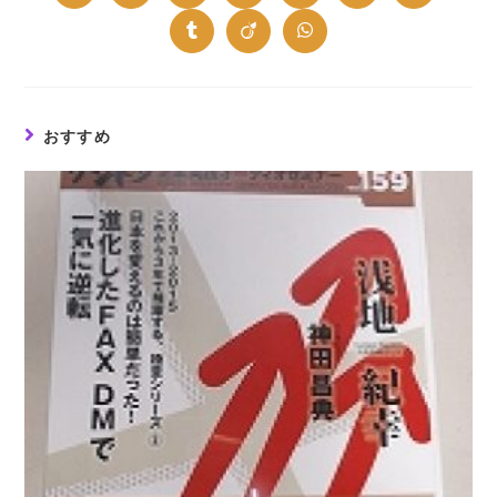
in
in
in
in
in
in
in
a
a
a
a
a
a
a
new
new
new
new
new
new
new
Opens
Opens
Opens
window
window
window
window
window
window
window
in
in
in
a
a
a
new
new
new
window
window
window
おすすめ