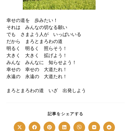
幸せの道を 歩みたい！
それは みんなの切なる願い
でも さまよう人が いっぱいいる
だから まろとまろわの道
明るく 明るく 照らそう！
大きく 大きく 拡げよう！
みんな みんなに 知らせよう！
幸せの 幸せの 大道たれ！
永遠の 永遠の 大道たれ！
まろとまろわの道 いざ 出発しよう
SHARE
記事をシェアする
THIS
CONTENT
Opens
Opens
Opens
Opens
Opens
Opens
Opens