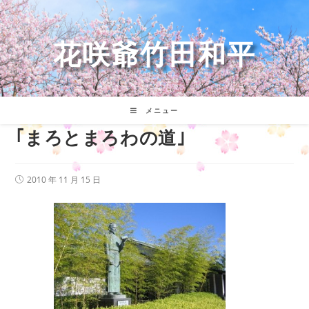
コ
ン
テ
花咲爺竹田和平
ン
ツ
へ
ス
キ
メニュー
ッ
｢まろとまろわの道｣
プ
投
2010 年 11 月 15 日
稿
公
開
日: