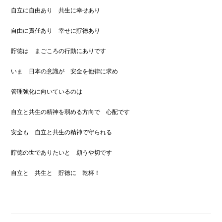
自立に自由あり 共生に幸せあり
自由に責任あり 幸せに貯徳あり
貯徳は まごころの行動にありです
いま 日本の意識が 安全を他律に求め
管理強化に向いているのは
自立と共生の精神を弱める方向で 心配です
安全も 自立と共生の精神で守られる
貯徳の世でありたいと 願うや切です
自立と 共生と 貯徳に 乾杯！