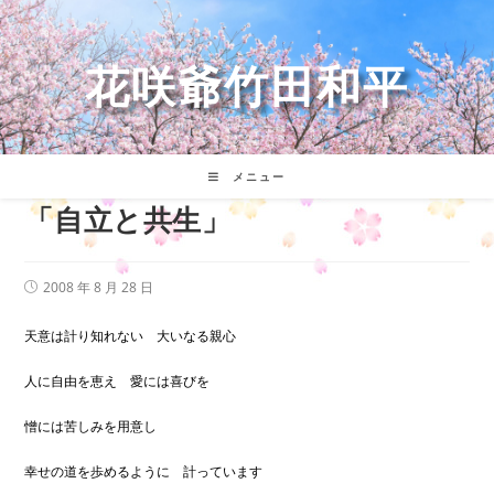
コ
ン
テ
花咲爺竹田和平
ン
ツ
へ
ス
キ
メニュー
ッ
「自立と共生」
プ
投
2008 年 8 月 28 日
稿
公
開
天意は計り知れない 大いなる親心
日:
人に自由を恵え 愛には喜びを
憎には苦しみを用意し
幸せの道を歩めるように 計っています