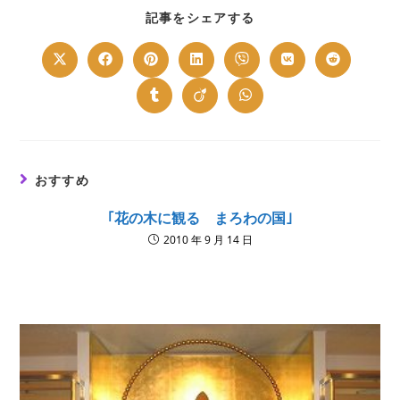
SHARE
記事をシェアする
THIS
CONTENT
Opens
Opens
Opens
Opens
Opens
Opens
Opens
in
in
in
in
in
in
in
a
a
a
a
a
a
a
new
new
new
new
new
new
new
Opens
Opens
Opens
window
window
window
window
window
window
window
in
in
in
a
a
a
new
new
new
window
window
window
おすすめ
｢花の木に観る まろわの国｣
2010 年 9 月 14 日