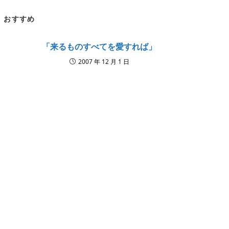
window
win
CONTENT
おすすめ
「来るものすべてを愛すれば」
2007 年 12 月 1 日