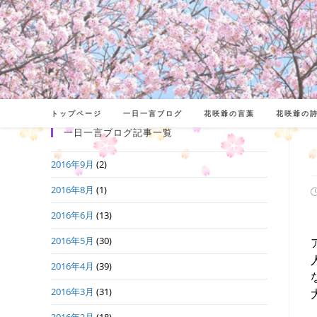
コ
ン
テ
ン
ツ
へ
トップページ
一日一言ブログ
花咲爺の言葉
花咲爺の
ス
一日一言ブログ記事一覧
キ
2016年9月
(2)
ッ
プ
2016年8月
(1)
2016年6月
(13)
日
2016年5月
(30)
2016年4月
(39)
2016年3月
(31)