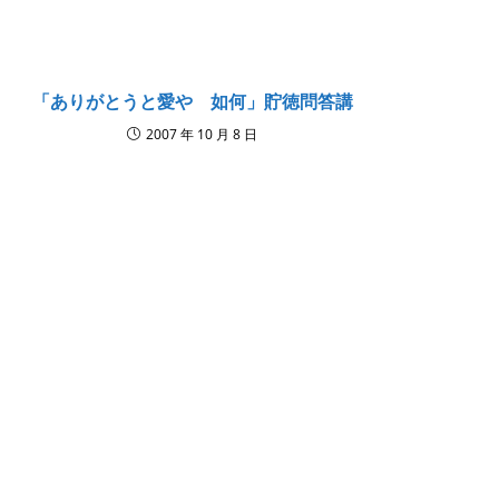
dow
window
window
window
window
window
window
window
window
「ありがとうと愛や 如何」貯徳問答講
2007 年 10 月 8 日