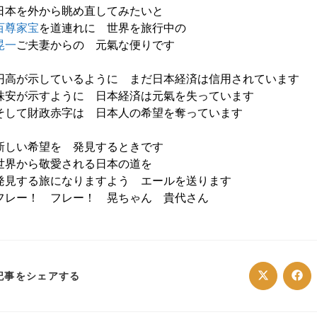
日本を外から眺め直してみたいと
百尊家宝
を道連れに 世界を旅行中の
晃一
ご夫妻からの 元氣な便りです
円高が示しているように まだ日本経済は信用されています
株安が示すように 日本経済は元氣を失っています
そして財政赤字は 日本人の希望を奪っています
新しい希望を 発見するときです
世界から敬愛される日本の道を
発見する旅になりますよう エールを送ります
フレー！ フレー！ 晃ちゃん 貴代さん
SHARE
記事をシェアする
Opens
Ope
in
in
a
a
THIS
new
ne