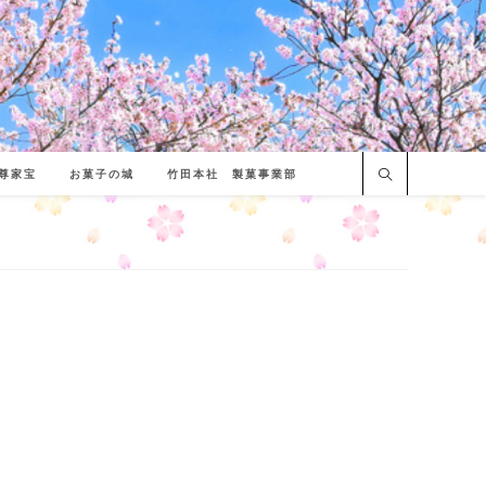
尊家宝
お菓子の城
竹田本社 製菓事業部