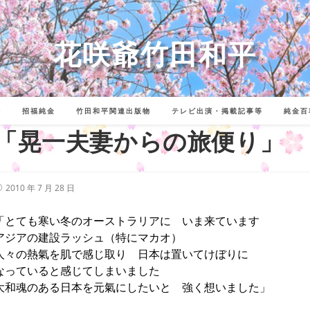
花咲爺竹田和平
詩
招福純金
竹田和平関連出版物
テレビ出演・掲載記事等
純金百
「晃一夫妻からの旅便り」
投
2010 年 7 月 28 日
稿
公
開
「とても寒い冬のオーストラリアに いま来ています
:
アジアの建設ラッシュ（特にマカオ）
人々の熱氣を肌で感じ取り 日本は置いてけぼりに
なっていると感じてしまいました
大和魂のある日本を元氣にしたいと 強く想いました」