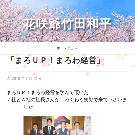
コ
ン
テ
花咲爺竹田和平
ン
ツ
へ
ス
キ
メニュー
ッ
「まろＵＰ！まろわ経営」
プ
投
2010 年 7 月 19 日
稿
公
まろＵＰ！まろわ経営を学んで頂いた
開
日:
Ｚ社とＡ社の社長さんが わくわく笑顔で来て下さいま
した