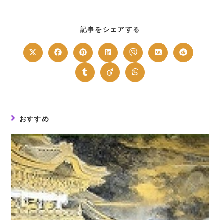
SHARE
記事をシェアする
THIS
CONTENT
Opens
Opens
Opens
Opens
Opens
Opens
Opens
in
in
in
in
in
in
in
a
a
a
a
a
a
a
new
new
new
new
new
new
new
Opens
Opens
Opens
window
window
window
window
window
window
window
in
in
in
a
a
a
new
new
new
window
window
window
おすすめ