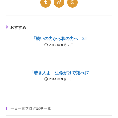
new
new
new
new
new
new
new
Opens
Opens
Opens
window
window
window
window
window
window
window
in
in
in
a
a
a
new
new
new
window
window
window
おすすめ
「競いの力から和の力へ 2｣
2012 年 8 月 2 日
「若き人よ 生命がけで翔べ｣7
2014 年 9 月 3 日
一日一言ブログ記事一覧