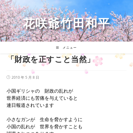
コ
ン
テ
花咲爺竹田和平
ン
ツ
へ
ス
キ
メニュー
ッ
「財政を正すこと当然」
プ
投
2010 年 5 月 8 日
稿
公
小国ギリシャの 財政の乱れが
開
日:
世界経済にも苦痛を与えていると
連日報道されています
小さなガンが 生命を脅かすように
小国の乱れが 世界を脅かすことも