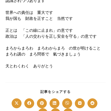
認識されつつあります
世界への責任は 重大です
我が国も 財政を正すこと 当然です
正とは 「この線に止まれ」の意です
政治は 「人の交わりを正し安全を守る」の意です
まろからまろわ まろわからまろ の世が明けること
まろわ講の まろ問答で 氣づきましょう
天とわくわく ありがとう
SHARE
記事をシェアする
THIS
CONTENT
Opens
Opens
Opens
Opens
Opens
Opens
Opens
in
in
in
in
in
in
in
a
a
a
a
a
a
a