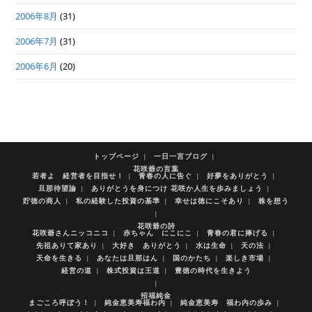
2006年8月
(31)
2006年7月
(31)
2006年6月
(20)
トップページ
一日一言ブログ
花咲爺の言葉
若者よ 経営者を目指せ！
青春の人に告ぐ
好夢をありがとう
旦那待望論
ありがとうを身につけ 花咲か人生を歩みましょう
貯徳の商人
私の経験した投資の基準
幸せは徳にこそあり
株を想う
花咲爺の詩
花咲爺さんニッコニコ
赤ちゃん にこにこ
青春の君に捧げる
先祖ありて家あり
大好き ありがとう
水は生命
天の法
天命を生きる
あなたは旦那はん
国のかたち
楽しき市場
経営の道
株式投資は王道
豊徳の時代を生きよう
招福純金
まごころ呼ぼう！
純金恵美寿福わ内
純金恵美寿 福わ内の歩み