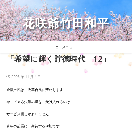
コ
ン
テ
花咲爺竹田和平
ン
ツ
へ
ス
キ
メニュー
ッ
「希望に輝く貯徳時代 12」
プ
投
2008 年 11 月 4 日
稿
公
開
金融台風は 改革台風に変わります
日:
やって来る失業の嵐を 受け入れるのは
サービス業しかありません
青年の起業に 期待するや切です