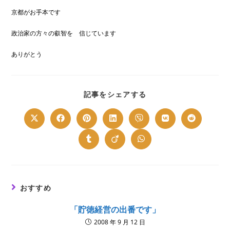
京都がお手本です
政治家の方々の叡智を 信じています
ありがとう
SHARE
記事をシェアする
THIS
CONTENT
Opens
Opens
Opens
Opens
Opens
Opens
Opens
in
in
in
in
in
in
in
a
a
a
a
a
a
a
new
new
new
new
new
new
new
Opens
Opens
Opens
window
window
window
window
window
window
window
in
in
in
a
a
a
new
new
new
window
window
window
おすすめ
「貯徳経営の出番です」
2008 年 9 月 12 日