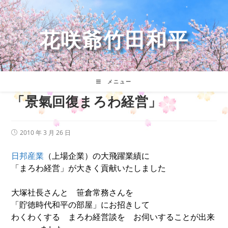
コ
ン
テ
花咲爺竹田和平
ン
ツ
へ
ス
キ
メニュー
ッ
「景氣回復まろわ経営」
プ
投
2010 年 3 月 26 日
稿
公
日邦産業
（上場企業）の大飛躍業績に
開
日:
「まろわ経営」が大きく貢献いたしました
大塚社長さんと 笹倉常務さんを
「貯徳時代和平の部屋」にお招きして
わくわくする まろわ経営談を お伺いすることが出来