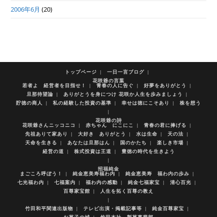
2006年6月
(20)
トップページ
一日一言ブログ
花咲爺の言葉
若者よ 経営者を目指せ！
青春の人に告ぐ
好夢をありがとう
旦那待望論
ありがとうを身につけ 花咲か人生を歩みましょう
貯徳の商人
私の経験した投資の基準
幸せは徳にこそあり
株を想う
花咲爺の詩
花咲爺さんニッコニコ
赤ちゃん にこにこ
青春の君に捧げる
先祖ありて家あり
大好き ありがとう
水は生命
天の法
天命を生きる
あなたは旦那はん
国のかたち
楽しき市場
経営の道
株式投資は王道
豊徳の時代を生きよう
招福純金
まごころ呼ぼう！
純金恵美寿福わ内
純金恵美寿 福わ内の歩み
七光福わ内
七福案内
福わ内の感動
純金七福家宝
清心百光
百尊家宝館
人生を拓く百尊の教え
竹田和平関連出版物
テレビ出演・掲載記事等
純金百尊家宝