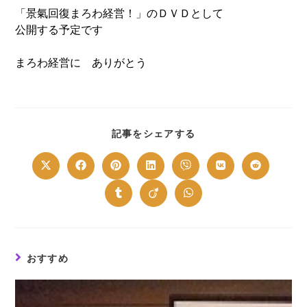
「景氣回復まろわ経営！」のＤＶＤとして
公開する予定です
まろわ経営に ありがとう
SHARE
記事をシェアする
THIS
CONTENT
Opens
Opens
Opens
Opens
Opens
Opens
Opens
in
in
in
in
in
in
in
a
a
a
a
a
a
a
new
new
new
new
new
new
new
Opens
Opens
Opens
window
window
window
window
window
window
window
in
in
in
a
a
a
new
new
new
window
window
window
おすすめ