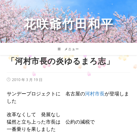
コ
ン
テ
花咲爺竹田和平
ン
ツ
へ
ス
キ
メニュー
ッ
「河村市長の炎ゆるまろ志」
プ
投
2010 年 3 月 19 日
稿
公
サンデープロジェクトに 名古屋の
河村市長
が登場しま
開
日:
した
改革なくして 発展なし
猛然と立ち上った市長は 公約の減税で
一番乗りを果しました