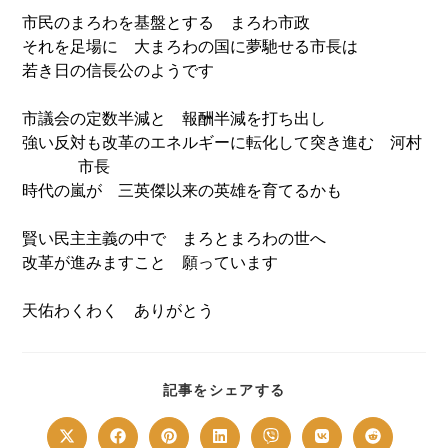
市民のまろわを基盤とする まろわ市政
それを足場に 大まろわの国に夢馳せる市長は
若き日の信長公のようです
市議会の定数半減と 報酬半減を打ち出し
強い反対も改革のエネルギーに転化して突き進む 河村
市長
時代の嵐が 三英傑以来の英雄を育てるかも
賢い民主主義の中で まろとまろわの世へ
改革が進みますこと 願っています
天佑わくわく ありがとう
SHARE
記事をシェアする
THIS
CONTENT
Opens
Opens
Opens
Opens
Opens
Opens
Opens