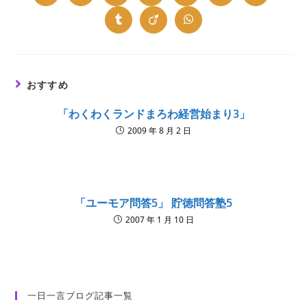
in
in
in
in
in
in
in
a
a
a
a
a
a
a
new
new
new
new
new
new
new
Opens
Opens
Opens
window
window
window
window
window
window
window
in
in
in
a
a
a
new
new
new
window
window
window
おすすめ
「わくわくランドまろわ経営始まり3」
2009 年 8 月 2 日
「ユーモア問答5」 貯徳問答塾5
2007 年 1 月 10 日
一日一言ブログ記事一覧