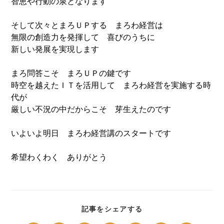
智恵や行動の泉となります
そして次々とまろＵＰする まろわ経営は
無限の創造力を発揮して 喜びのうちに
新しい発展を実現します
まろ問答こそ まろＵＰの鍵です
時空を越えたＩＴを活用して まろわ経営を実施する時
代が
厳しい不況の中だからこそ 芽生えたのです
いよいよ明日 まろわ経営講のスタートです
希望わくわく ありがとう
SHARE
記事をシェアする
THIS
CONTENT