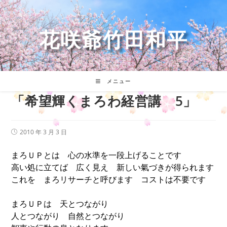
コ
ン
テ
花咲爺竹田和平
ン
ツ
へ
ス
キ
メニュー
ッ
「希望輝くまろわ経営講 5」
プ
投
2010 年 3 月 3 日
稿
公
まろＵＰとは 心の水準を一段上げることです
開
日:
高い処に立てば 広く見え 新しい氣づきが得られます
これを まろリサーチと呼びます コストは不要です
まろＵＰは 天とつながり
人とつながり 自然とつながり