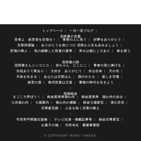
トップページ
一日一言ブログ
花咲爺の言葉
若者よ 経営者を目指せ！
青春の人に告ぐ
好夢をありがとう
旦那待望論
ありがとうを身につけ 花咲か人生を歩みましょう
貯徳の商人
私の経験した投資の基準
幸せは徳にこそあり
株を想う
花咲爺の詩
花咲爺さんニッコニコ
赤ちゃん にこにこ
青春の君に捧げる
先祖ありて家あり
大好き ありがとう
水は生命
天の法
天命を生きる
あなたは旦那はん
国のかたち
楽しき市場
経営の道
株式投資は王道
豊徳の時代を生きよう
招福純金
まごころ呼ぼう！
純金恵美寿福わ内
純金恵美寿 福わ内の歩み
七光福わ内
七福案内
福わ内の感動
純金七福家宝
清心百光
百尊家宝館
人生を拓く百尊の教え
竹田和平関連出版物
テレビ出演・掲載記事等
純金百尊家宝
お菓子の城
竹田本社 製菓事業部
© COPYRIGHT WAHEI TAKEDA.