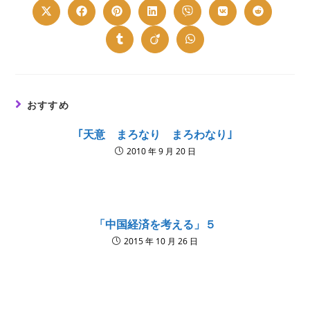
Opens
Opens
Opens
Opens
Opens
Opens
Opens
in
in
in
in
in
in
in
a
a
a
a
a
a
a
new
new
new
new
new
new
new
Opens
Opens
Opens
window
window
window
window
window
window
window
in
in
in
a
a
a
new
new
new
window
window
window
おすすめ
｢天意 まろなり まろわなり｣
2010 年 9 月 20 日
「中国経済を考える」５
2015 年 10 月 26 日