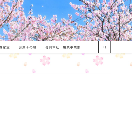
尊家宝
お菓子の城
竹田本社 製菓事業部