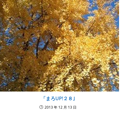
「まろUP!２８｣
2013 年 12 月 13 日