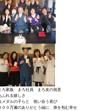
まろ家族 まろ社員 まろ友の祝意
あふれる嬉しさ
金メダルの子らと 祝い合う喜び
８００万遍のありがとう紬に 身を包む幸せ