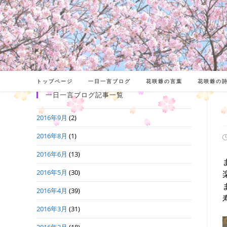
コ
ン
テ
ン
ツ
へ
トップページ
一日一言ブログ
花咲爺の言葉
花咲爺の
ス
一日一言ブログ記事一覧
キ
2016年9月
(2)
ッ
プ
2016年8月
(1)
2016年6月
(13)
日
2016年5月
(30)
2016年4月
(39)
2016年3月
(31)