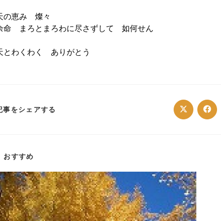
天の恵み 燦々
余命 まろとまろわに尽さずして 如何せん
天とわくわく ありがとう
SHARE
記事をシェアする
Opens
Ope
in
in
a
a
THIS
new
ne
window
win
CONTENT
おすすめ