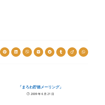
ns
Opens
Opens
Opens
Opens
Opens
Opens
Opens
Opens
in
in
in
in
in
in
in
in
a
a
a
a
a
a
a
a
w
new
new
new
new
new
new
new
new
dow
window
window
window
window
window
window
window
window
「まろわ貯徳メーリング」
2009 年 6 月 21 日