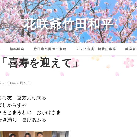
花咲爺竹田和平
詩
招福純金
竹田和平関連出版物
テレビ出演・掲載記事等
純金百
「喜寿を迎えて」
投
2010 年 2 月 5 日
稿
公
開
まろ友 遠方より来る
:
楽しからずや
まろとまろわの おかげさま
寿ぎ満ち 喜びあふる