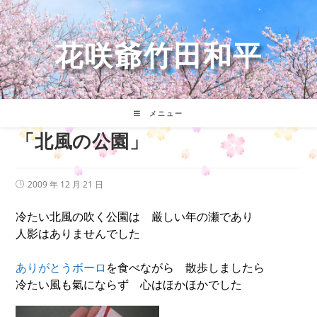
コ
ン
テ
花咲爺竹田和平
ン
ツ
へ
ス
キ
メニュー
ッ
「北風の公園」
プ
投
2009 年 12 月 21 日
稿
公
冷たい北風の吹く公園は 厳しい年の瀬であり
開
日:
人影はありませんでした
ありがとうボーロ
を食べながら 散歩しましたら
冷たい風も氣にならず 心はほかほかでした