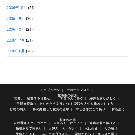
2006年10月
(31)
2006年9月
(30)
2006年8月
(31)
2006年7月
(31)
2006年6月
(20)
トップページ
一日一言ブログ
花咲爺の言葉
若者よ 経営者を目指せ！
青春の人に告ぐ
好夢をありがとう
旦那待望論
ありがとうを身につけ 花咲か人生を歩みましょう
貯徳の商人
私の経験した投資の基準
幸せは徳にこそあり
株を想う
花咲爺の詩
花咲爺さんニッコニコ
赤ちゃん にこにこ
青春の君に捧げる
先祖ありて家あり
大好き ありがとう
水は生命
天の法
天命を生きる
あなたは旦那はん
国のかたち
楽しき市場