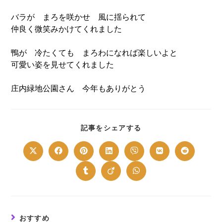
バラが まろを咲かせ 風に揺られて
仲良く微笑みかけてくれました
鴨が 冷たくても まろわになれば楽しいよと
可愛い姿を見せてくれました
庄内緑地公園さん 今年もありがとう
SHARE
記事をシェアする
THIS
CONTENT
Opens
Opens
Opens
Opens
Opens
Opens
Opens
in
in
in
in
in
in
in
a
a
a
a
a
a
a
new
new
new
new
new
new
new
Opens
Opens
Opens
window
window
window
window
window
window
window
in
in
in
a
a
a
new
new
new
window
window
window
おすすめ