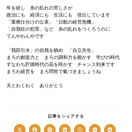
年を経し 糸の乱れの苦しさが
政治にも 経済にも 生活にも 現出しています
「業務仕分けの公表」「日航の経営危機」
「自我狂の犯罪」など 糸の乱れをつくろうのに
てんやわんやです
「我田引水」の自我を鎮め 「自立共生」
まろの創造力と まろの調和力を能かす 学びの時代
すなわち貯徳時代の花を咲かす チャンス到来です
まろわ経営を まろ問答で氣づきましょうね
天とわくわく ありがとう
SHARE
記事をシェアする
THIS
CONTENT
Opens
Opens
Opens
Opens
Opens
Opens
Opens