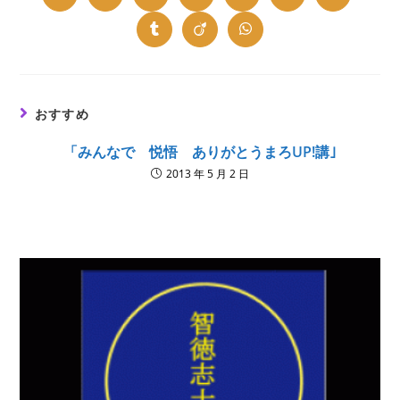
in
in
in
in
in
in
in
a
a
a
a
a
a
a
new
new
new
new
new
new
new
Opens
Opens
Opens
window
window
window
window
window
window
window
in
in
in
a
a
a
new
new
new
window
window
window
おすすめ
「みんなで 悦悟 ありがとうまろUP!講｣
2013 年 5 月 2 日