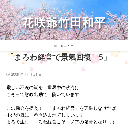
コ
ン
テ
花咲爺竹田和平
ン
ツ
へ
ス
キ
メニュー
ッ
「まろわ経営で景氣回復 5」
プ
投
2009 年 11 月 21 日
稿
公
厳しい不況の嵐を 世界中の政府は
開
日:
こぞって財政出動で 防いでいます
この機会を捉えて 「まろわ経営」を実践しなければ
不況の嵐に 巻き込まれてしまいます
まろで生む まろわ経営こそ ノアの箱舟となります