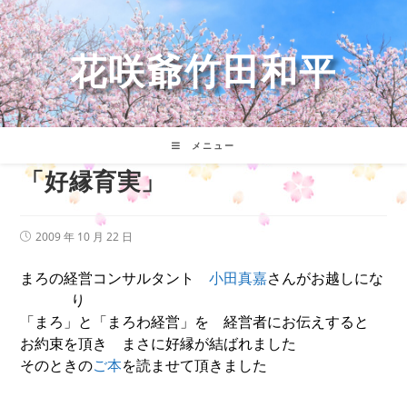
コ
ン
テ
花咲爺竹田和平
ン
ツ
へ
ス
キ
メニュー
ッ
「好縁育実」
プ
投
2009 年 10 月 22 日
稿
公
まろの経営コンサルタント
小田真嘉
さんがお越しにな
開
日:
り
「まろ」と「まろわ経営」を 経営者にお伝えすると
お約束を頂き まさに好縁が結ばれました
そのときの
ご本
を読ませて頂きました