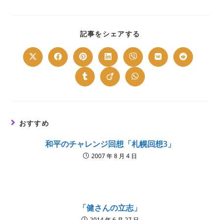
SHARE
記事をシェアする
THIS
CONTENT
Opens
Opens
Opens
Opens
Opens
Opens
Opens
in
in
in
in
in
in
in
a
a
a
a
a
a
a
new
new
new
new
new
new
new
Opens
Opens
Opens
window
window
window
window
window
window
window
in
in
in
a
a
a
new
new
new
window
window
window
おすすめ
和平のチャレンジ回想「札幌回想3」
2007 年 8 月 4 日
「健さんの立志」
2014 年 6 月 27 日