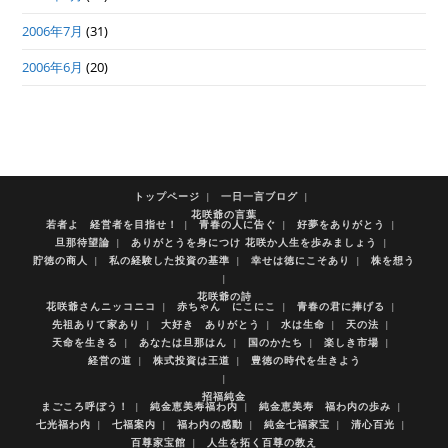
2006年7月
(31)
2006年6月
(20)
トップページ
一日一言ブログ
花咲爺の言葉
若者よ 経営者を目指せ！
青春の人に告ぐ
好夢をありがとう
旦那待望論
ありがとうを身につけ 花咲か人生を歩みましょう
貯徳の商人
私の経験した投資の基準
幸せは徳にこそあり
株を想う
花咲爺の詩
花咲爺さんニッコニコ
赤ちゃん にこにこ
青春の君に捧げる
先祖ありて家あり
大好き ありがとう
水は生命
天の法
天命を生きる
あなたは旦那はん
国のかたち
楽しき市場
経営の道
株式投資は王道
豊徳の時代を生きよう
招福純金
まごころ呼ぼう！
純金恵美寿福わ内
純金恵美寿 福わ内の歩み
七光福わ内
七福案内
福わ内の感動
純金七福家宝
清心百光
百尊家宝館
人生を拓く百尊の教え