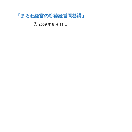
「まろわ経営の貯徳経営問答講」
2009 年 8 月 11 日