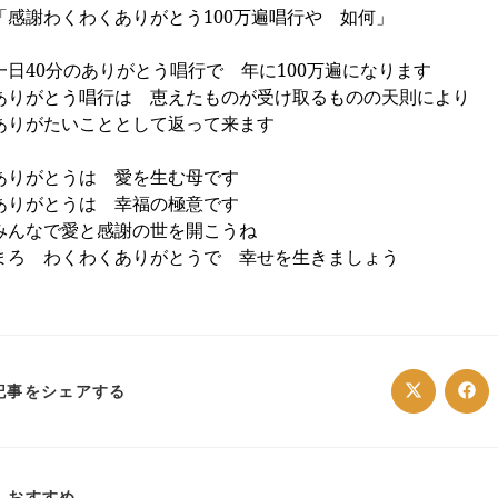
「感謝わくわくありがとう
100
万遍唱行や 如何」
一日
40
分のありがとう唱行で 年に
100
万遍になります
ありがとう唱行は 恵えたものが受け取るものの天則により
ありがたいこととして返って来ます
ありがとうは 愛を生む母です
ありがとうは 幸福の極意です
みんなで愛と感謝の世を開こうね
まろ わくわくありがとうで 幸せを生きましょう
SHARE
記事をシェアする
Opens
Ope
in
in
a
a
THIS
new
ne
window
win
CONTENT
おすすめ