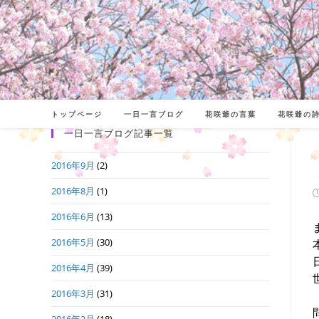
コ
ン
テ
ン
ツ
へ
トップページ
一日一言ブログ
花咲爺の言葉
花咲爺の
ス
一日一言ブログ記事一覧
キ
2016年9月
(2)
ッ
プ
2016年8月
(1)
2016年6月
(13)
日
2016年5月
(30)
2016年4月
(39)
2016年3月
(31)