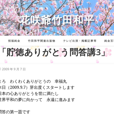
花咲爺竹田和平
詩
招福純金
竹田和平関連出版物
テレビ出演・掲載記事等
純金百
「貯徳ありがとう問答講3」
投
2009 年 9 月 7 日
稿
公
開
まろ わくわくありがとうの 幸福丸
:
本日（
2009.9.7
）芽出度くスタートします
日本の心ありがとうを世に満たし
世界平和の夢に向かって 永遠に進みます
問答の第一題です