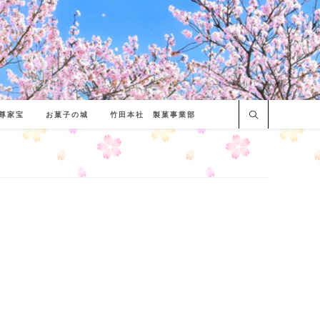
尊家宝
お菓子の城
竹田本社 製菓事業部