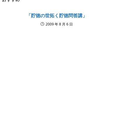
「貯徳の世拓く貯徳問答講」
2009 年 8 月 6 日