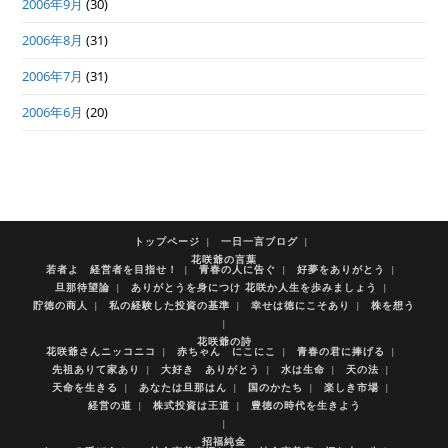
2006年9月
(30)
2006年8月
(31)
2006年7月
(31)
2006年6月
(20)
トップページ
一日一言ブログ
花咲爺の言葉
若者よ 経営者を目指せ！
青春の人に告ぐ
好夢をありがとう
旦那待望論
ありがとうを身につけ 花咲か人生を歩みましょう
貯徳の商人
私の経験した投資の基準
幸せは徳にこそあり
株を想う
花咲爺の詩
花咲爺さんニッコニコ
赤ちゃん にこにこ
青春の君に捧げる
先祖ありて家あり
大好き ありがとう
水は生命
天の法
天命を生きる
あなたは旦那はん
国のかたち
楽しき市場
経営の道
株式投資は王道
豊徳の時代を生きよう
招福純金