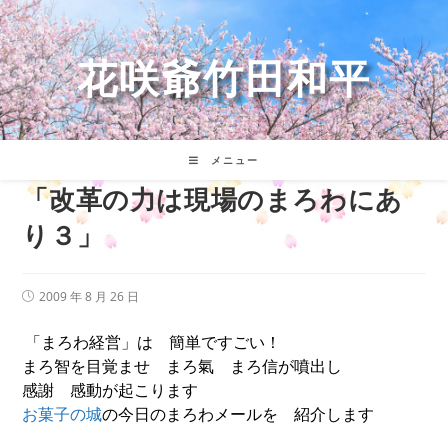
コ
ン
テ
花咲爺竹田和平
ン
ツ
へ
ス
キ
メニュー
ッ
「改革の力は現場のまろわにあ
プ
り３」
投
2009 年 8 月 26 日
稿
公
「まろわ経営」は 簡単ですごい！
開
日:
まろ智を目覚ませ まろ氣 まろ信が噴出し
感謝 感動が起こります
お菓子の城
の今日のまろわメールを 紹介します