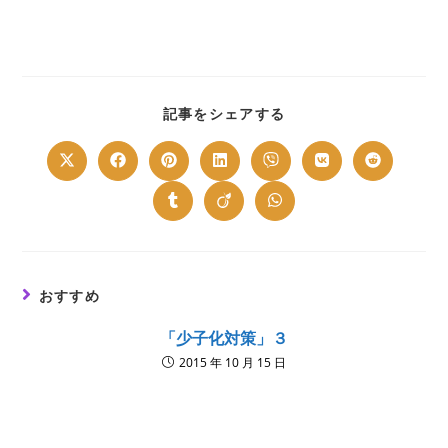
SHARE
記事をシェアする
THIS
CONTENT
Opens
Opens
Opens
Opens
Opens
Opens
Opens
in
in
in
in
in
in
in
a
a
a
a
a
a
a
new
new
new
new
new
new
new
Opens
Opens
Opens
window
window
window
window
window
window
window
in
in
in
a
a
a
new
new
new
window
window
window
おすすめ
「少子化対策」３
2015 年 10 月 15 日