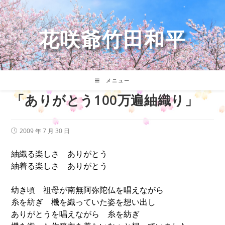
コ
ン
テ
花咲爺竹田和平
ン
ツ
へ
ス
キ
メニュー
ッ
「ありがとう100万遍紬織り」
プ
投
2009 年 7 月 30 日
稿
公
紬織る楽しさ ありがとう
開
日:
紬着る楽しさ ありがとう
幼き頃 祖母が南無阿弥陀仏を唱えながら
糸を紡ぎ 機を織っていた姿を想い出し
ありがとうを唱えながら 糸を紡ぎ