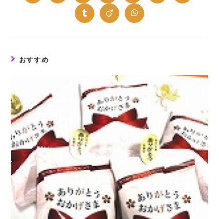
in
in
in
in
in
in
in
a
a
a
a
a
a
a
new
new
new
new
new
new
new
Opens
Opens
Opens
window
window
window
window
window
window
window
in
in
in
a
a
a
new
new
new
window
window
window
おすすめ