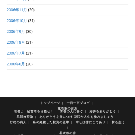
2006年11月
(30)
2006年10月
(31)
2006年9月
(30)
2006年8月
(31)
2006年7月
(31)
2006年6月
(20)
トップページ
一日一言ブログ
花咲爺の言葉
若者よ 経営者を目指せ！
青春の人に告ぐ
好夢をありがとう
旦那待望論
ありがとうを身につけ 花咲か人生を歩みましょう
貯徳の商人
私の経験した投資の基準
幸せは徳にこそあり
株を想う
花咲爺の詩