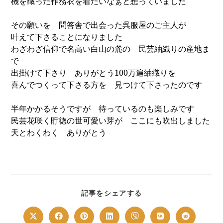
機を織った作務衣を着たいなぁと想っていました
その願いを 問答舎で出会った呉服屋のご主人が
叶えて下さることになりました
わざわざ信仰で名高い白山の麓の 民芸紬織りの産地ま
で
出掛けて下さり ありがとう
100
万遍紬織りを
喜んでつくって下さる方を 見つけて下さったのです
半年かかるそうですが 待っているのも楽しみです
民芸花咲く貯徳の世可愛い芽が ここにも吹出しました
天とわくわく ありがとう
SHARE
記事をシェアする
THIS
CONTENT
Opens
Opens
Opens
Opens
Opens
Opens
Opens