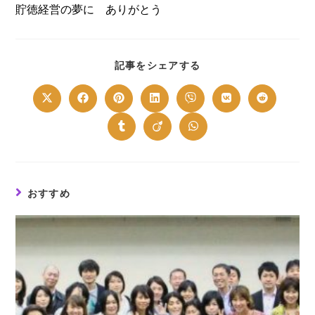
貯徳経営の夢に ありがとう
SHARE
記事をシェアする
THIS
CONTENT
Opens
Opens
Opens
Opens
Opens
Opens
Opens
in
in
in
in
in
in
in
a
a
a
a
a
a
a
new
new
new
new
new
new
new
Opens
Opens
Opens
window
window
window
window
window
window
window
in
in
in
a
a
a
new
new
new
window
window
window
おすすめ