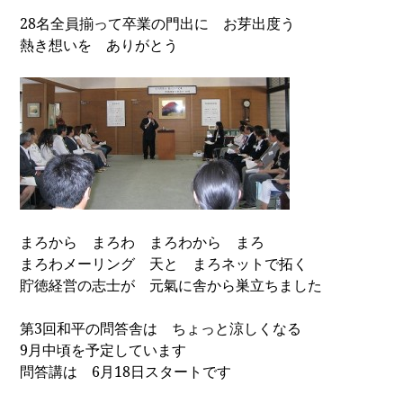
28
名全員揃って卒業の門出に お芽出度う
熱き想いを ありがとう
まろから まろわ まろわから まろ
まろわメーリング 天と まろネットで拓く
貯徳経営の志士が 元氣に舎から巣立ちました
第
3
回和平の問答舎は ちょっと涼しくなる
9
月中頃を予定しています
問答講は
6
月
18
日スタートです