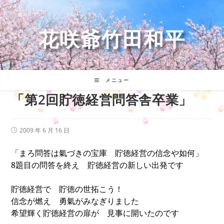
コ
ン
テ
花咲爺竹田和平
ン
ツ
へ
ス
キ
メニュー
ッ
「第2回貯徳経営問答舎卒業」
プ
投
2009 年 6 月 16 日
稿
公
「まろ問答は氣づきの宝庫 貯徳経営の信念や如何」
開
日:
8
題目の問答を終え 貯徳経営の新しい出発です
貯徳経営で 貯徳の世拓こう！
信念が燃え 勇氣がみなぎりました
希望輝く貯徳経営の扉が 見事に開いたのです