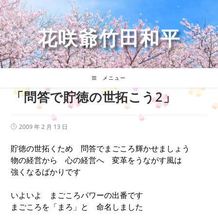
コ
ン
テ
花咲爺竹田和平
ン
ツ
へ
ス
キ
メニュー
ッ
「問答で貯徳の世拓こう2」
プ
投
2009 年 2 月 13 日
稿
公
開
貯徳の世拓くため 問答でまごころ輝かせましょう
日:
物の経営から 心の経営へ 変革をうながす風は
強くなるばかりです
いよいよ まごころパワーの出番です
まごころを「まろ」と 命名しました