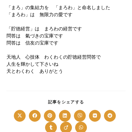
「まろ」の集結力を 「まろわ」と命名しました
「まろわ」は 無限力の愛です
「貯徳経営」は まろわの経営です
問答は 氣づきの宝庫です
問答は 信友の宝庫です
天地人 心技体 わくわくの貯徳経営問答で
人生を輝かして下さいね
天とわくわく ありがとう
SHARE
記事をシェアする
THIS
CONTENT
Opens
Opens
Opens
Opens
Opens
Opens
Opens
in
in
in
in
in
in
in
a
a
a
a
a
a
a
new
new
new
new
new
new
new
Opens
Opens
Opens
window
window
window
window
window
window
window