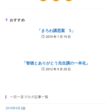
in
in
in
a
a
a
new
new
new
window
window
window
おすすめ
「まろわ講思案 5」
2010 年 1 月 19 日
「智徳とありがとう先生講の一本化」
2012 年 9 月 20 日
一日一言ブログ記事一覧
2016年9月
(2)