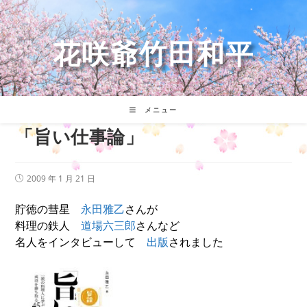
コ
ン
テ
花咲爺竹田和平
ン
ツ
へ
ス
キ
メニュー
ッ
「旨い仕事論」
プ
投
2009 年 1 月 21 日
稿
公
開
貯徳の彗星
永田雅乙
さんが
日:
料理の鉄人
道場六三郎
さんなど
名人をインタビューして
出版
されました