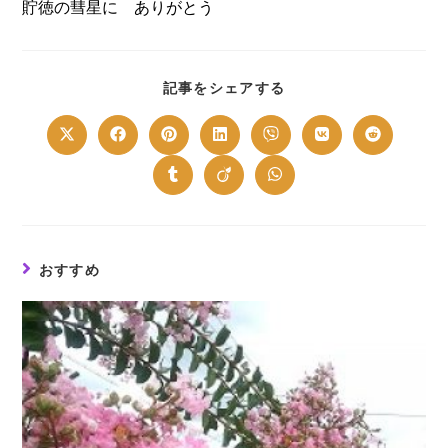
貯徳の彗星に ありがとう
SHARE
記事をシェアする
THIS
CONTENT
Opens
Opens
Opens
Opens
Opens
Opens
Opens
in
in
in
in
in
in
in
a
a
a
a
a
a
a
new
new
new
new
new
new
new
Opens
Opens
Opens
window
window
window
window
window
window
window
in
in
in
a
a
a
new
new
new
window
window
window
おすすめ