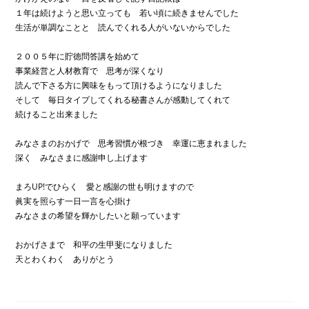
１年は続けようと思い立っても 若い頃に続きませんでした
生活が単調なことと 読んでくれる人がいないからでした
２００５年に貯徳問答講を始めて
事業経営と人材教育で 思考が深くなり
読んで下さる方に興味をもって頂けるようになりました
そして 毎日タイプしてくれる秘書さんが感動してくれて
続けること出来ました
みなさまのおかげで 思考習慣が根づき 幸運に恵まれました
深く みなさまに感謝申し上げます
まろUP!でひらく 愛と感謝の世も明けますので
眞実を照らす一日一言を心掛け
みなさまの希望を輝かしたいと願っています
おかげさまで 和平の生甲斐になりました
天とわくわく ありがとう