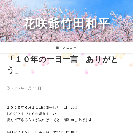
花咲爺竹田和平
メニュー
「１０年の一日一言 ありがと
う」
2016 年 6 月 11 日
２００６年６月１１日に誕生した一日一言は
おかげさまで１０年続きました
読んで下さる方々があればこそと 感謝申し上げます
かけがえのない一日を反省して記す日記帳は