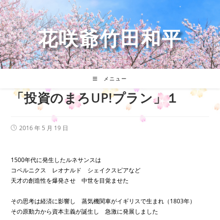
コ
ン
テ
花咲爺竹田和平
ン
ツ
へ
ス
キ
メニュー
ッ
「投資のまろUP!プラン」１
プ
投
2016 年 5 月 19 日
稿
公
開
日:
1500年代に発生したルネサンスは
コペルニクス レオナルド シェイクスピアなど
天才の創造性を爆発させ 中世を目覚ませた
その思考は経済に影響し 蒸気機関車がイギリスで生まれ（1803年）
その原動力から資本主義が誕生し 急激に発展しました