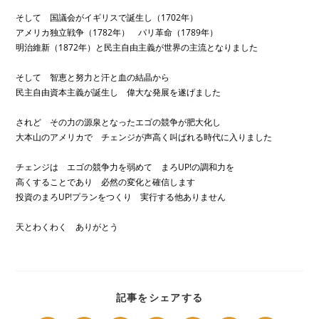
そして 国議会がイギリスで誕生し（1702年）
アメリカ独立戦争（1782年） パリ革命（1789年）
明治維新（1872年）と民主自由主義が世界の主流となりました
そして 智恵と努力と汗と血の結晶から
民主自由資本主義が誕生し 偉大な発展を遂げました
されど その力の源泉となったエゴの競争が肥大化し
大本山のアメリカで チェンジが声高く叫ばれる時代に入りました
チェンジは エゴの競争力を弱めて まろUP!の調和力を
高くすることであり 必然の変化と確信します
投資のまろUP!プランをつくり 実行する他ありません
天とわくわく ありがとう
SHARE
記事をシェアする
THIS
CONTENT