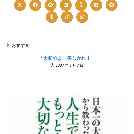
Opens
Opens
Opens
Opens
Opens
Opens
Opens
in
in
in
in
in
in
in
a
a
a
a
a
a
a
new
new
new
new
new
new
new
Opens
Opens
Opens
window
window
window
window
window
window
window
in
in
in
a
a
a
new
new
new
window
window
window
おすすめ
「大和心よ 美しかれ！」
2007 年 9 月 7 日