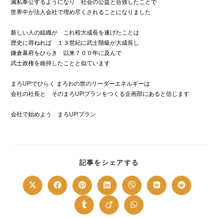
滅私奉公するようになり 社会の公益と合致したことで
世界中が法人会社で埋め尽くされることになりました
新しい人の組織が これ程大成長を遂げたことは
歴史に尋ねれば １３世紀に武士階級が大成長し
鎌倉幕府をひらき 以来７００年に及んで
武士政権を維持したことと似ています
まろUP!でひらく まろわの世のリーダーエネルギーは
会社の社長と そのまろUP!プランをつくる企画部にあると信じます
会社で始めよう まろUP!プラン
SHARE
記事をシェアする
THIS
CONTENT
Opens
Opens
Opens
Opens
Opens
Opens
Opens
in
in
in
in
in
in
in
a
a
a
a
a
a
a
new
new
new
new
new
new
new
Opens
Opens
Opens
window
window
window
window
window
window
window
in
in
in