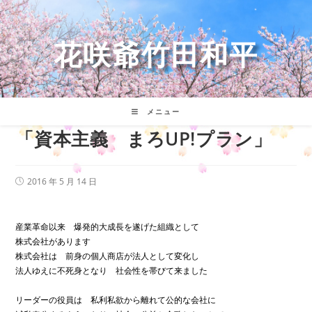
コ
ン
テ
花咲爺竹田和平
ン
ツ
へ
ス
キ
メニュー
ッ
「資本主義 まろUP!プラン」
プ
投
2016 年 5 月 14 日
稿
公
開
日:
産業革命以来 爆発的大成長を遂げた組織として
株式会社があります
株式会社は 前身の個人商店が法人として変化し
法人ゆえに不死身となり 社会性を帯びて来ました
リーダーの役員は 私利私欲から離れて公的な会社に