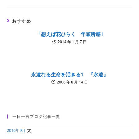
a
a
a
new
new
new
window
window
window
おすすめ
「想えば花ひらく 年頭所感｣
2014 年 1 月 7 日
永遠なる生命を活きる1 『永遠』
2006 年 8 月 14 日
一日一言ブログ記事一覧
2016年9月
(2)