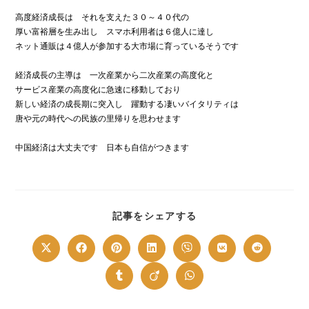
高度経済成長は それを支えた３０～４０代の
厚い富裕層を生み出し スマホ利用者は６億人に達し
ネット通販は４億人が参加する大市場に育っているそうです
経済成長の主導は 一次産業から二次産業の高度化と
サービス産業の高度化に急速に移動しており
新しい経済の成長期に突入し 躍動する凄いバイタリティは
唐や元の時代への民族の里帰りを思わせます
中国経済は大丈夫です 日本も自信がつきます
SHARE
記事をシェアする
THIS
CONTENT
Opens
Opens
Opens
Opens
Opens
Opens
Opens
in
in
in
in
in
in
in
a
a
a
a
a
a
a
new
new
new
new
new
new
new
Opens
Opens
Opens
window
window
window
window
window
window
window
in
in
in
a
a
a
new
new
new