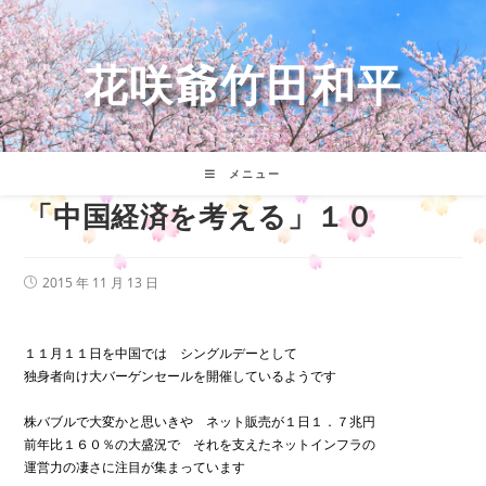
コ
ン
テ
花咲爺竹田和平
ン
ツ
へ
ス
キ
メニュー
ッ
「中国経済を考える」１０
プ
投
2015 年 11 月 13 日
稿
公
開
日:
１１月１１日を中国では シングルデーとして
独身者向け大バーゲンセールを開催しているようです
株バブルで大変かと思いきや ネット販売が１日１．７兆円
前年比１６０％の大盛況で それを支えたネットインフラの
運営力の凄さに注目が集まっています